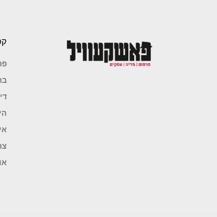
קט
פר
בר
די
הי
אי
צר
או