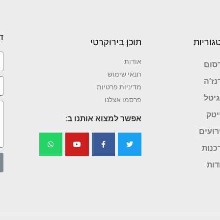
ד
גוריות
תוכן בירוקרטי
אודות
סום
תנאי שימוש
נז’ה
מדיניות פרטיות
גיטל
פרסמו אצלנו
יטק
אפשר למצוא אותנו ב:
רועים
כנות
דות