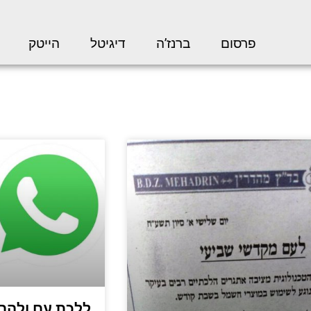
פרסום
ברנז’ה
דיגיטל
הייטק
ללכת עם ולהרג