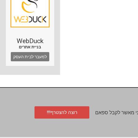
WebDuck
בניית אתרים
למעבר לבית העסק
רוצה להצטרף!!!
י מאשר לקבל ספאם