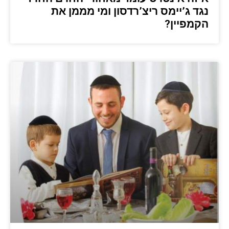
נגד ג’יימס ריצ’רדסון ומי מממן את
הקמפיין?