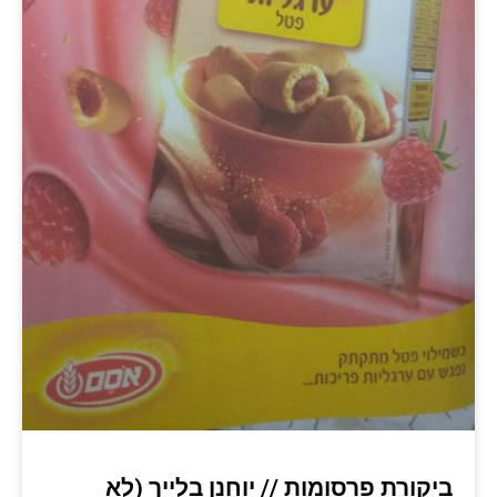
ביקורת פרסומות // יוחנן בלייך (לא