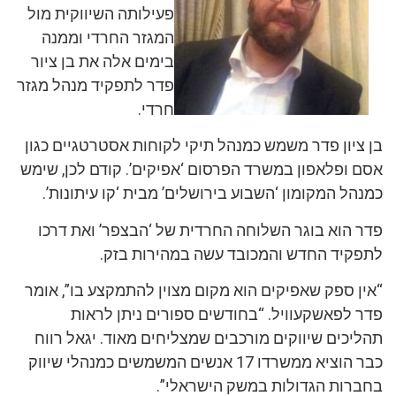
פעילותה השיווקית מול
המגזר החרדי וממנה
בימים אלה את בן ציור
פדר לתפקיד מנהל מגזר
חרדי.
בן ציון פדר משמש כמנהל תיקי לקוחות אסטרטגיים כגון
אסם ופלאפון במשרד הפרסום ‘אפיקים’. קודם לכן, שימש
כמנהל המקומון ‘השבוע בירושלים’ מבית ‘קו עיתונות’.
פדר הוא בוגר השלוחה החרדית של ‘הבצפר’ ואת דרכו
לתפקיד החדש והמכובד עשה במהירות בזק.
“אין ספק שאפיקים הוא מקום מצוין להתמקצע בו”, אומר
פדר לפאשקעוויל. “בחודשים ספורים ניתן לראות
תהליכים שיווקים מורכבים שמצליחים מאוד. יגאל רווח
כבר הוציא ממשרדו 17 אנשים המשמשים כמנהלי שיווק
בחברות הגדולות במשק הישראלי”.