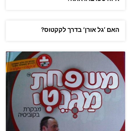
האם ‘גל אורן’ בדרך לקקטוס?