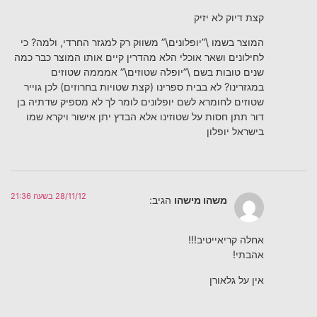
קצת דיוק לא יזיק
המוצר בשמו \”יופלונים\” משווק רק למגזר החרדי, ולמה? כי
לחילונים ושאר אוכלי הלא מהדרין קיים אותו המוצר כבר כמה
שנים טובות בשם \”יופלה שטוזים\” אמממה שטוזים
במגזרינו? לא בבית ספרינו (קצת שטויות בחרוזים) לכן גוייר
שטוזים לחומרא לשם יופלונים לומר לך לא מספיק שדתיה בן
דור תתן חסות על שטוזינו אלא הבדץ יתן אישור ויקרא שמו
בישראל יופלון
28/11/12 בשעה 21:36
משהו מישהו
הגיב:
אחלה קריאייטיב!!!
אהבתי!
אין על גלאורן