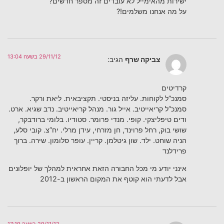
ישירות מהאימייל לא עובדים זה מספר חדשים?
על מה אנחנו משלמים!?
29/11/12 בשעה 13:04
צביקה שרף
הגיב:
קרדיטים
סמנכ”ל לקוחות. עליזה בניסטי. תקציבאית. ליאת ורקר.
סמנכ”ל קריאייטיב. אייל גור. מנהל קריאייטיב. נדב שגיא. ארט.
ודים טיפליצקי. קופי. מנדי פרומר. סטודיו. בלומי ברודבקר,
שושי בוק, רחל פרוינד, חן מזרחי, עידן מרלי. יח”צ. קובי סלע,
הניה שוחט. ילד. שון גיטלמן. קריין. עופר סלומון. שירה. ברוך
פרידלנד
אינני יודע מי מכל החבורה הזאת אחראית למהלך של יופלונים
אבל לדעתי הוא קוטף את המקום הראשון ב-2012