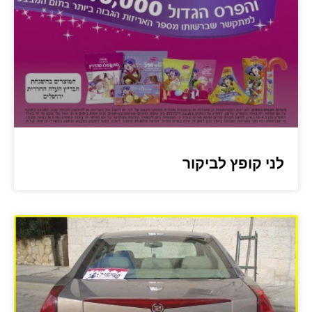
לני קופץ לביקור