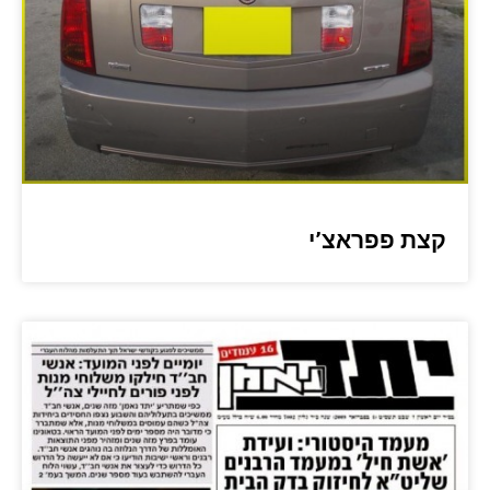
קצת פפראצ’י