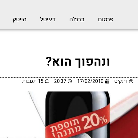
פרסום
ברנז’ה
דיגיטל
הייטק
ונהפוך הוא?
דינקיס
17/02/2010
20:37
15 תגובות