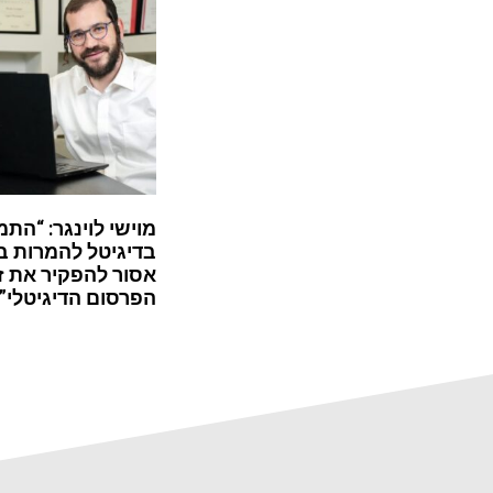
מוישי לוינגר: “התמ
בדיגיטל להמרות ב
אסור להפקיר את ז
הפרסום הדיגיטלי”