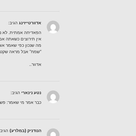
אדוורטייזינג
הגיב:
הפאדיחה אמתית. לא ני
אין תירוצים כשאתה אמו
מה שנכון כפי שאמר אור
“שמח” אבל מראה שקט 
אדוור..
נטע נינארי
הגיב:
כבר אמר מי שאמר: פשלה
הנודניק (במלרע)
הגיב: