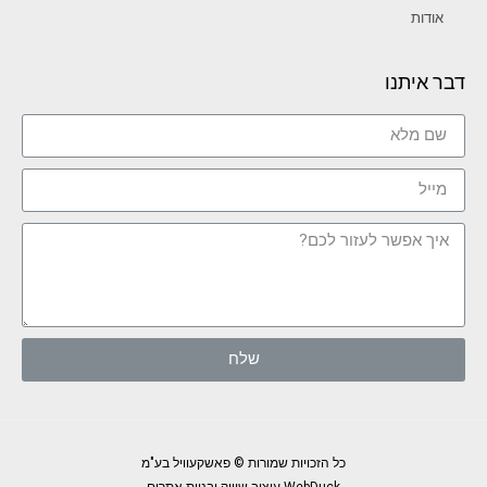
אודות
דבר איתנו
שלח
כל הזכויות שמורות © פאשקעוויל בע"מ
WebDuck עיצוב שיווק ובניית אתרים