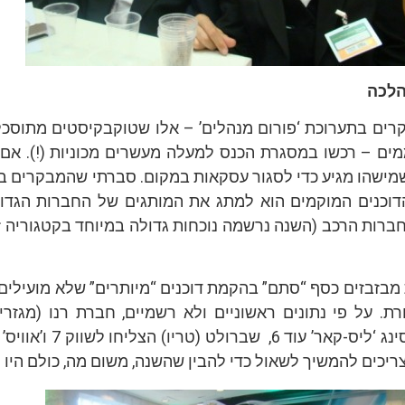
הלכה
ים בתערוכת ‘פורום מנהלים’ – אלו שטוקבקיסטים מתוסכל
ים – רכשו במסגרת הכנס למעלה מעשרים מכוניות (!). אם 
מישהו מגיע כדי לסגור עסקאות במקום. סברתי שהמבקרים ב
 הדוכנים המוקמים הוא למתג את המותגים של החברות הגדו
ברות הרכב (השנה נרשמה נוכחות גדולה במיוחד בקטגוריה זו
בזבזים כסף “סתם” בהקמת דוכנים “מיותרים” שלא מועילים
מכוניות, חברת הליסינג ‘ליס-קאר’ עוד 