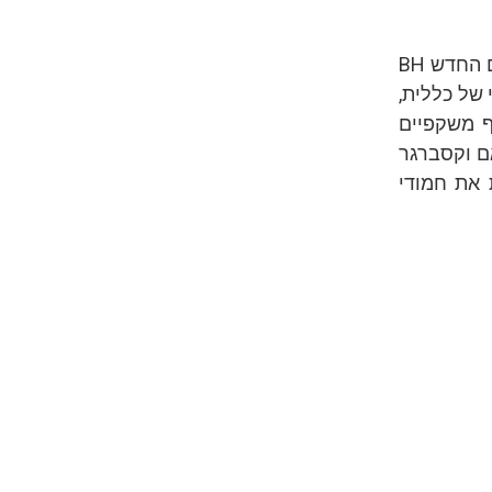
הדוכן האטרקטיבי ביותר בתערוכה, ללא ספק, היה זה של ‘כללית’. משרד הפרסום החדש BH
של כללית,
 הנ”ל, כך אומרים, יוקרן בכנסים נוספים בקרוב. 5 אלף משקפיים
ם וקסברגר
 את חמודי