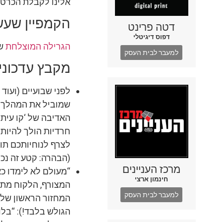
אלינו לקבלת הכרטי
הקמפיין שעש
דטה פרינט
דפוס דיגיטלי
הגרילה המוצלחת
של
למעבר לבית העסק
מקבץ עדכוני
לפני שבועיים (ועוד 
שמוביל את המהלך ב
האדיבה של ‘קו עיתו
חרדיות הולך להיות 
לצרף לנוחיותכם תו
(הבהרה: קטע זה נכת
מרכז העניינים
“מעולם לא לימדו כא
חינמון ארצי
המצורף, הלקוח מתו
למעבר לבית העסק
המחזור הראשון של 
הגולש בלבד!): “בלו