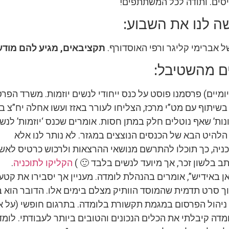
סים. ותודה לכל המשתתפים!
ה לנו את השבוע:
 אברימי קליגר ורפי האוסדורף.
תקציבאים, מגיע להם מודע
ם מהשטיבל:
יומיים) פרסמנו פוסט על כנס ייחודי לנשים יוזמות. משרד הפרס
שיתוף עם מט”י מרכז, הצליחו לעורר באזז ועשו אחלה יח”צ ב
נות’ שאף נוטלים חלק במתן חסות. אומרים שכנס ‘יוזמות’ לנש
הלהיט הבא של הכנסים הנוצצים במגזר. לא נותר לנו אלא
כניה, כך תוכלו להתרשם מנושאי ההרצאות ולרכוש כרטיס לא
ב בלשון זכר, אך מיועד לנשים בלבד 🙂 )
הקליקו לתוכניה
.
ן באידיש”, אומרים בהנהלת לומדה. מעניין אך יסבירו את קטע 
ך סרט תדמית שהמוסד הוותיק מצלם בימים אלו. הדובר הוא ב
ניהול הפרסום במגמת תקשורת בלומדה. בתרגום חופשי (על א
מדה קיבלתי את הכלים הנכונים והטובים ביותר לעבודתי. לומדה