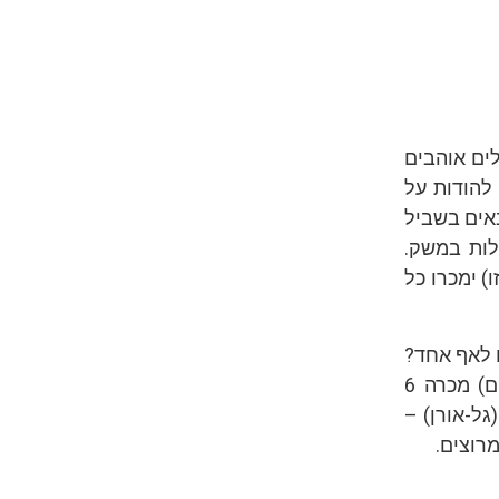
ים אוהבים
להודות על
אים בשביל
לות במשק.
) ימכרו כל
 לאף אחד?
תתחילו לחשוב אחרת. על פי נתונים ראשוניים ולא רשמיים, חברת רנו (מגזרים) מכרה 6
6, שברולט (טריו) הצליחו לשווק 7 ו’אוויס’ (גל-אורן) –