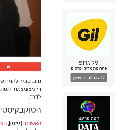
גיל גרופ
פתרונות מדיה ופרסום
למעבר לבית העסק
טוב. סביר להניח שש
די מצומצמת. תסתדר
לדרך.
הטוקבקיסטים 
האשכנזי
[גיזמו],
חור