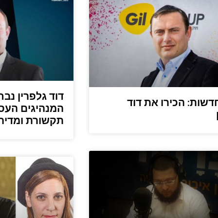
דשות: הכירו את דוד
המנהיגים העס
תקשורת ומדיה לש