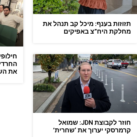
תזוזות בענף: מיכל קב תנהל את
מחלקת היח”צ באפיקים
חילופי
החרדית
את הש
חוזר לקבוצת JDN: שמואל
קרמרסקי יערוך את ‘שחרית’