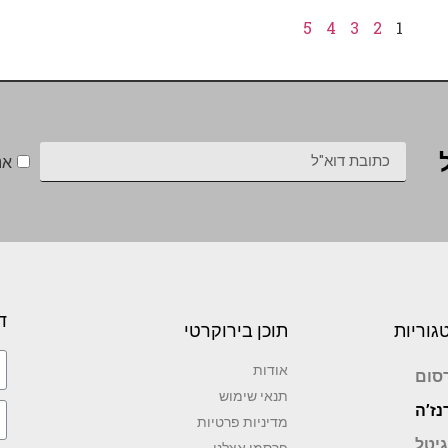
5
4
3
2
1
אנ
ד
גוריות
תוכן בירוקרטי
אודות
סום
תנאי שימוש
נז’ה
מדיניות פרטיות
גיטל