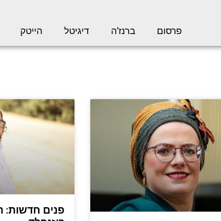
פרסום
ברנז’ה
דיגיטל
הייטק
פנים חדשות: ה