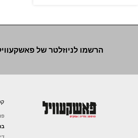
הרשמו לניוזלטר של פאשקעוויל
קט
פר
בר
די