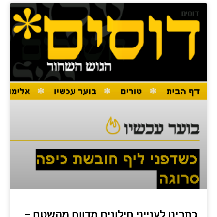
כתבינו לענייני חילונים מדווח מהשטח –