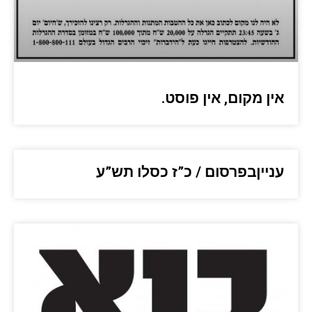
אין מקום, אין פוסט.
ענייןבפרסום / כ”ז כסלו תש”ע