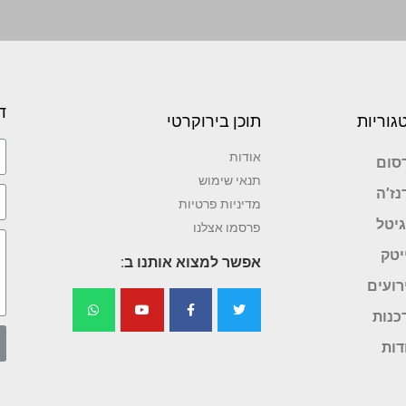
ד
גוריות
תוכן בירוקרטי
אודות
סום
תנאי שימוש
נז’ה
מדיניות פרטיות
גיטל
פרסמו אצלנו
יטק
אפשר למצוא אותנו ב:
רועים
כנות
דות