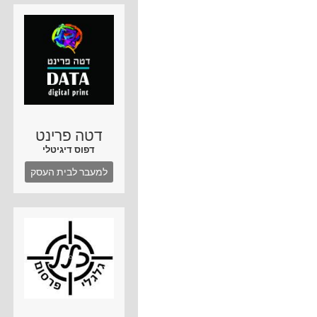
דטה פרינט
דפוס דיגיטלי
למעבר לבית העסק