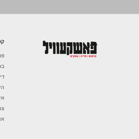
קט
פר
בר
די
הי
אי
צר
או