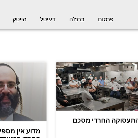
פרסום
ברנז’ה
דיגיטל
הייטק
התעסוקה החרדי מסכם
מדוע אין מספיק