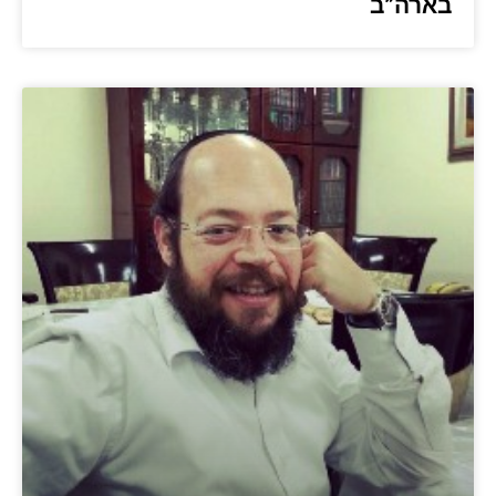
בארה”ב