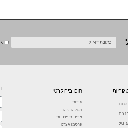
אנ
ד
גוריות
תוכן בירוקרטי
אודות
סום
תנאי שימוש
נז’ה
מדיניות פרטיות
גיטל
פרסמו אצלנו