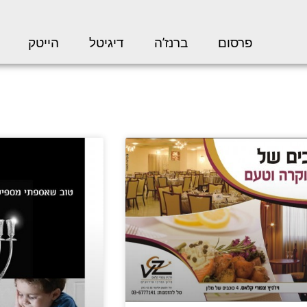
פרסום
ברנז’ה
דיגיטל
הייטק