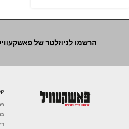
הרשמו לניוזלטר של פאשקעוויל
קט
פר
בר
די