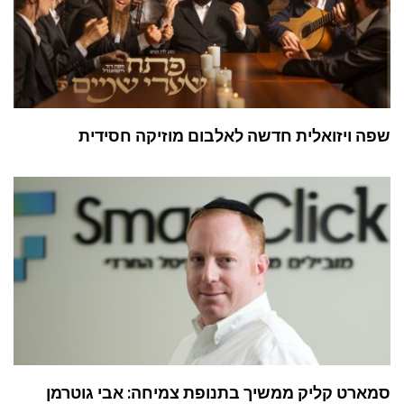
שפה ויזואלית חדשה לאלבום מוזיקה חסידית
סמארט קליק ממשיך בתנופת צמיחה: אבי גוטרמן