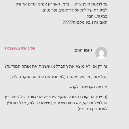
צר לראות העין צרה…. בזמן האחרון אנחנו עדים אך ורק
לביקורת שלילית על קרייאטיב ופרינטים
במגזר..וחבל.
האם זה נובע מקנאה?????
03/12/09 בשעה 9:03
גיזמו
הגיב:
זה רק אני לא מוצא את ההבדל או ששמת את אותה המודעה?
בכל אופן, ויז’ואל מקסים (לא יודע אם קנוי או הפקתם לבד)
מודעה מקסימה. לקנא.
(בפינת הביקורת הבונה המקצועית: יש שני גוונים של שחור בין
הויז’ואל והרקע, לא בטוח שבעיתון ישימו לב לזה, אבל מומלץ
לאחד בין הגוונים).