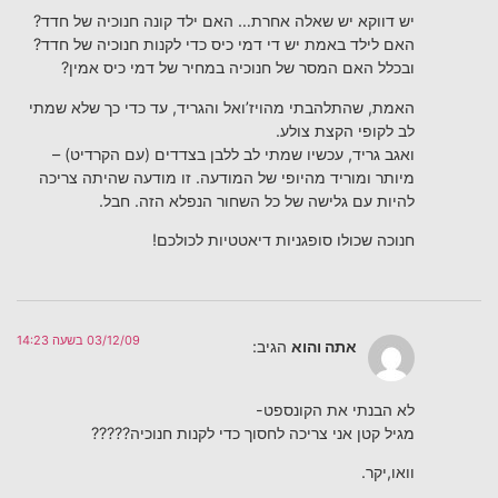
יש דווקא יש שאלה אחרת… האם ילד קונה חנוכיה של חדד?
האם לילד באמת יש די דמי כיס כדי לקנות חנוכיה של חדד?
ובכלל האם המסר של חנוכיה במחיר של דמי כיס אמין?
האמת, שהתלהבתי מהויז’ואל והגריד, עד כדי כך שלא שמתי
לב לקופי הקצת צולע.
ואגב גריד, עכשיו שמתי לב ללבן בצדדים (עם הקרדיט) –
מיותר ומוריד מהיופי של המודעה. זו מודעה שהיתה צריכה
להיות עם גלישה של כל השחור הנפלא הזה. חבל.
חנוכה שכולו סופגניות דיאטטיות לכולכם!
03/12/09 בשעה 14:23
אתה והוא
הגיב:
לא הבנתי את הקונספט-
מגיל קטן אני צריכה לחסוך כדי לקנות חנוכיה?????
וואו,יקר.