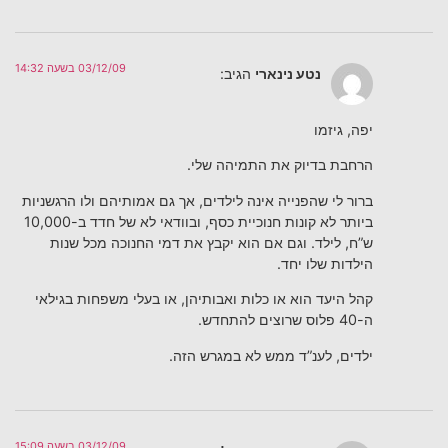
03/12/09 בשעה 14:32
נטע נינארי
הגיב:
יפה, גיזמו
הרחבת בדיוק את התמיהה שלי.
ברור לי שהפנייה אינה לילדים, אך גם אמותיהם ולו הרגשניות
ביותר לא קונות חנוכיית כסף, ובוודאי לא של חדד ב-10,000
ש”ח, לילד. וגם אם הוא יקבץ את דמי החנוכה מכל שנות
הילדות שלו יחד.
קהל היעד הוא או כלות ואבותיהן, או בעלי משפחות בגילאי
ה-40 פלוס שרוצים להתחדש.
ילדים, לענ”ד ממש לא במגרש הזה.
03/12/09 בשעה 15:09