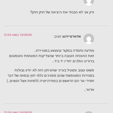
ורק אני לא הבנתי את היציאה של חתן חתן?
14/08/09 בשעה 12:04
אדוורטייזינג
הגיב:
מודעה נחמדה במקור ובעעעע במגויירת..
זאת ההוכחה הטובה ביותר שהצדיקות המוגזמת והטמטום
בדורינו הולכים יחדיו יד ביד..
פשוט עצוב ומגעיל בעייני שהעיתון הזה לא יודע גבולות
בסגירות המטופשת שהם מפגינים כלפי חוץ ובסופו של דבר
חסידי גור הם הראשונים במודרניזציה (לפחות אצל הנשים..)
אדוור..
14/08/09 בשעה 12:04