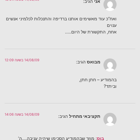
אני
הגיב:
ואח”כ עוד מאשימים אותנו ברדיפה והתנכלות לכלמיני אנשים
ענוים
אחח, התקשורת של היום…..
14/08/09 בשעה 12:09
מבואס
הגיב:
בהמודיע – חתן חתן,
וביתד?
14/08/09 בשעה 14:06
תקציבאי מתחיל
הגיב:
בוס
: מוזר שבהמודיע הסכימו שיהיה עניבה….ה’