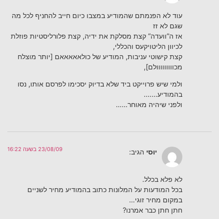
עוד לא הפנמתם שהמודיע במצבו כיום חייב להחניף לכל מה
שגם לא זז
אז ה”וועדה” קצת מסלקת את ידיה, קצת פלורליסטיות פוזלת
לכיוון הליטויקעס והכללי,
קצת קישוטי עניבות, המודיע של כולאאאאאם [יותר מוצלח
מכווווווווולם],
ולמי שיש פרוייקט ביד שלא בדיוק יסכימו לפרסם אותו, נסו
בהמודיע…….
ולפני שיהיה מאוחר……
23/08/09 בשעה 16:22
יוסי
הגיב:
לא פלא בכלל.
בכל המודעות על המלונות כתוב בהמודיע מחיר לשניים
במקום מחיר זוגי…
חתן חתן כבר אמרנו?