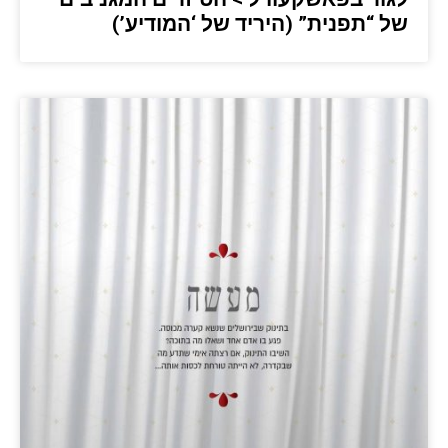
של “תפנית” (היריד של ‘המודיע’)