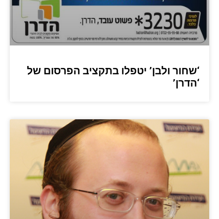
‘שחור ולבן’ יטפלו בתקציב הפרסום של
‘הדרן’