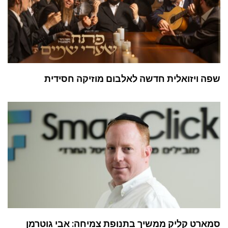
שפה ויזואלית חדשה לאלבום מוזיקה חסידית
סמארט קליק ממשיך בתנופת צמיחה: אבי גוטרמן