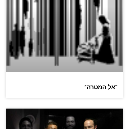
“אל המטרה”