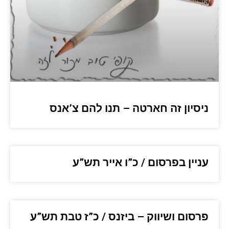
ניסיון זה חארטה – תנו להם צ’אנס
עניין בפרסום / כ”ו אייר תש”ע
פרסום ושיווק – ביזנס / כ”ז טבת תש”ע