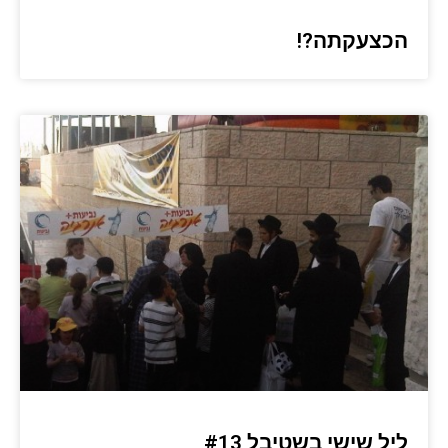
הכצעקתה?!
ליל שישי בשטיבל #13