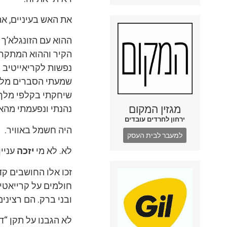
את האש בעיניים, את
הקיר וההוא המתקרא
נפשות לקריאייטיב ה
שמעתי הסברים מלומ
שיחקתי בקלפי מלך ה
מגזין המקום
נהנתי ונפעמתי מהאו
ירחון לחרדים עובדים
היה חשמל באוויר.
למעבר לבית העסק
לא. לא מי
יזכה
עניין
זכו אלו החושבים ק
חולמים על קרייאטיב
ובני ברק. הם רצינים
לא הגבנו על תקן “ד