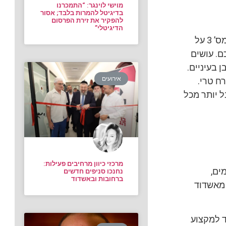
מוישי לוינגר: “התמכרנו
בדיגיטל להמרות בלבד; אסור
להפקיר את זירת הפרסום
הדיגיטלי”
ההוא עם הזונגלא’ך בצידי הראש, ההוא עם הכיפה השמוטה לצידו, ההוא המתקרא מס’ 3 על
ם. עושים
 בעיניים.
אירועים
ח טרי.
ל יותר מכל
מרכזי כיוון מרחיבים פעילות:
ים,
נחנכו סניפים חדשים
ברחובות ובאשדוד
 מאשדוד
ד למקצוע