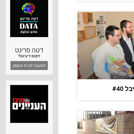
דטה פרינט
דפוס דיגיטלי
למעבר לבית העסק
#40