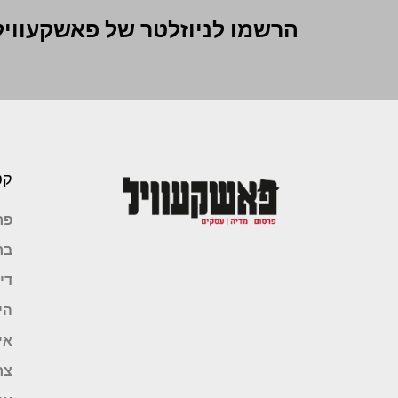
הרשמו לניוזלטר של פאשקעוויל
קט
פר
בר
די
הי
אי
צר