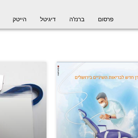
פרסום
ברנז’ה
דיגיטל
הייטק