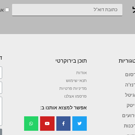
אנ
ד
גוריות
תוכן בירוקרטי
אודות
סום
תנאי שימוש
נז’ה
מדיניות פרטיות
גיטל
פרסמו אצלנו
יטק
אפשר למצוא אותנו ב:
רועים
כנות