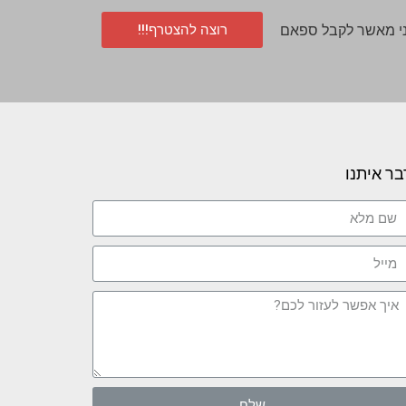
רוצה להצטרף!!!
י מאשר לקבל ספאם
בר איתנו
שלח