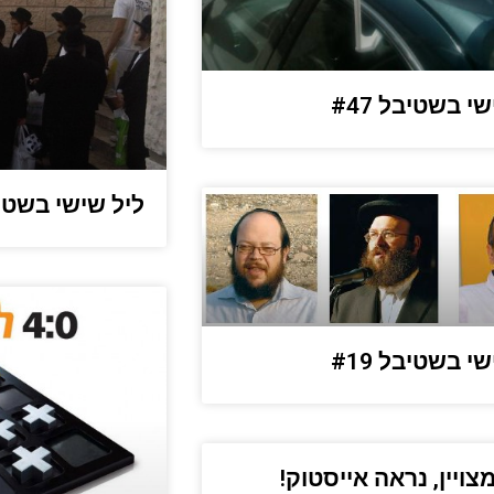
י בשטיבל #47
ליל שישי בשטיבל 
י בשטיבל #19
צויין, נראה אייסטוק!