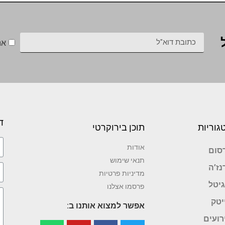
אנ
ד
גוריות
תוכן בירוקרטי
אודות
סום
תנאי שימוש
נז’ה
מדיניות פרטיות
גיטל
פרסמו אצלנו
יטק
אפשר למצוא אותנו ב:
רועים