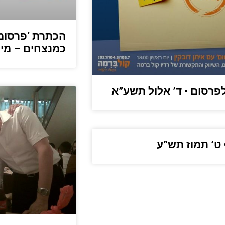
הכתרת ‘פרסומא
כמנצחים – מי
פרסום • ד’ אלול תשע”א
 ט’ תמוז תש”ע