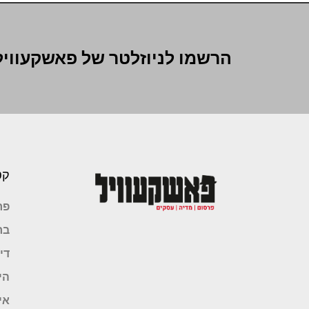
הרשמו לניוזלטר של פאשקעוויל
קט
פר
בר
די
הי
אי