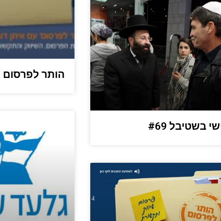
הותר לפרסום :
י בשטיבל #69