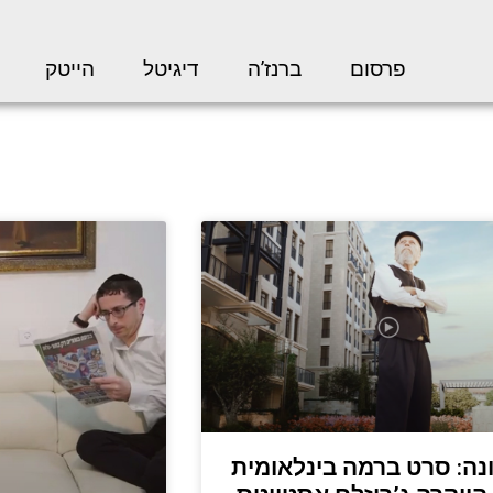
פרסום
ברנז’ה
דיגיטל
הייטק
ה: סרט ברמה בינלאומית