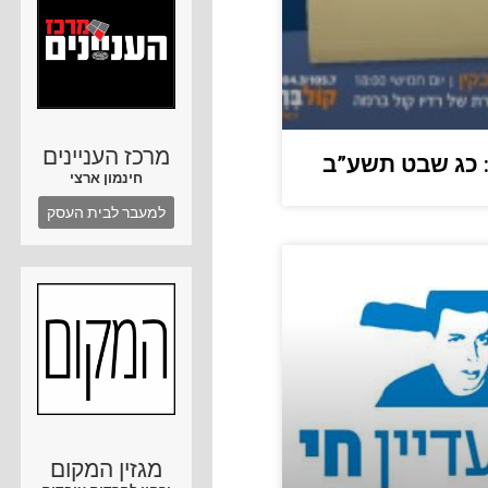
מרכז העניינים
 כג שבט תשע”ב
חינמון ארצי
למעבר לבית העסק
מגזין המקום