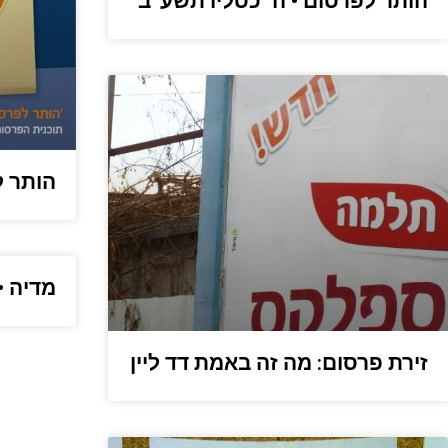
הותר לפרסום • ה’ כסליו תשע”ב
הותר ל
מדיה •
זירת פרסום: מה זה באמת דד ליין