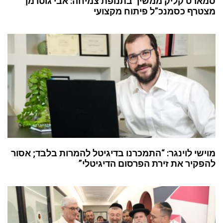
סמארט קליק ממשיך בתנופת צמיחה: אבי גוטרמן
מצטרף כסמנכ”ל פיתוח מקצועי
מוישי לוינגר: “התמכרנו בדיגיטל להמרות בלבד; אסור
להפקיר את זירת הפרסום הדיגיטלי”