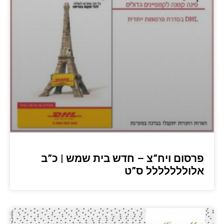
פרסום ויח”צ – חדש בית שמש | כ”ב
אלוללללללל ס”ט