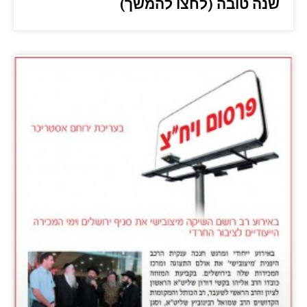
שנה טובה (לחצו להמשך)