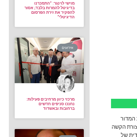
מוישי לוינגר: “התמכרנו
בדיגיטל להמרות בלבד; אסור
להפקיר את זירת הפרסום
הדיגיטלי”
אירועים
מרכזי כיוון מרחיבים פעילות:
נחנכו סניפים חדשים
ברחובות ובאשדוד
 המדור
צורת הקשה
דית של