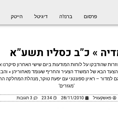
פרסום
ברנז’ה
דיגיטל
הייטק
יה » כ”ב כסליו תשע”א
רות שהודבקו על לוחות המודעות ביום שישי האחרון סיקרנו 
 הצעד הבא של המשרד הצעיר והחריף שעומד מאחוריהן » והב
 למדור – ראיון ספונטני עם יפעת טוקר, מנהלת המחלקה הח
‘מגזרים’
פאשקעוויל
28/11/2010
23:34
3 תגובות