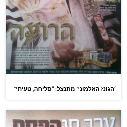
‘הגונז האלמוני’ מתנצל: “סליחה, טעיתי”