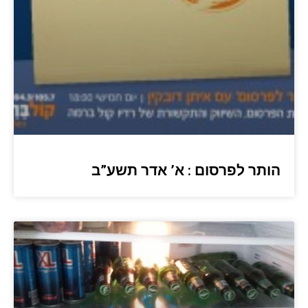
הותר לפרסום : א’ אדר תשע”ב