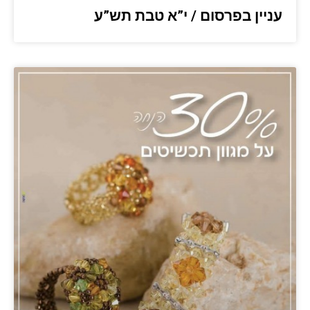
עניין בפרסום / י”א טבת תש”ע