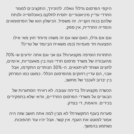
היקפי הפרסום גדלו? וואלה. להזכירך, התקציבים למגזר
החרדי עדיין מיניאטוריים יחסית לחלקם באוכלוסייה ולנתח
שלהם בכוח הקנייה. זה משפיל. הכישלון הוא של הפרסומאים
והמדיה החרדית, אין ספק.
וגם אם גדלו, האם עשו עם זה משהו מיוחד חוץ מאי אילו
הפצעות חד פעמיות (כמו משאית הביומד של טריו)?
התחרות הוסיפה מקצועיות? גם אני וגם אתה יודעים ש-70%
מהעבודה של משרד פרסום חרדי נעה בין מאעכריות, איומים,
לחצים ושוחד לעיתונאים. ה-30% הנותרים התקדמו, אבל
אבוי, הם עדיין רחוקים מהפרסום הכללי. כמעט כמו המרחק
בין יברוב לעכבר של מחשב.
הכשרה מקצועית? בדיחה עצובה. לא ראיתי הסתערות של
הבוגרים על משרדי הפרסום החרדיים, וודאי שלא בתפקידים
בכירים. והאמת, די בצדק.
סערות בענף התקשורת? לא מבין למה אתה חושב שזה היה
אמור למוטט את הענף. אין קשר. אבל יהיו עוד תהפוכות.
נשתמע בהמשך.