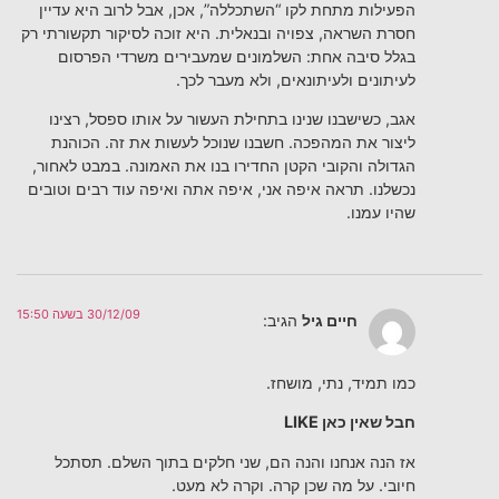
הפעילות מתחת לקו “השתכללה”, אכן, אבל לרוב היא עדיין
חסרת השראה, צפויה ובנאלית. היא זוכה לסיקור תקשורתי רק
בגלל סיבה אחת: השלמונים שמעבירים משרדי הפרסום
לעיתונים ולעיתונאים, ולא מעבר לכך.
אגב, כשישבנו שנינו בתחילת העשור על אותו ספסל, רצינו
ליצור את המהפכה. חשבנו שנוכל לעשות את זה. הכוהנת
הגדולה והקובי הקטן החדירו בנו את האמונה. במבט לאחור,
נכשלנו. תראה איפה אני, איפה אתה ואיפה עוד רבים וטובים
שהיו עמנו.
30/12/09 בשעה 15:50
חיים גיל
הגיב:
כמו תמיד, נתי, מושחז.
חבל שאין כאן LIKE
אז הנה אנחנו והנה הם, שני חלקים בתוך השלם. תסתכל
חיובי. על מה שכן קרה. וקרה לא מעט.