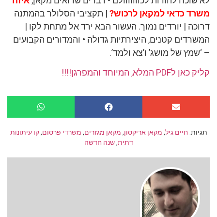
לא שוכח להודות לכווווווולם • דברים שרואים מקאן,
איזה
משרד כדאי למקאן לרכוש?
| תקציבי הסלולר בהמתנה
דרוכה | יורדים נמוך. העשור הבא ירד אל מתחת לקו |
המשרדים קטנים, היצירתיות גדולה • והמדורים הקבועים
– ‘שמץ של מושג’ ו’צא ולמד’.
קליק כאן לPDF המלא, המיוחד והמפרגן!!!!
תגיות:
חיים גיל
,
מקאן אריקסון
,
מקאן מגזרים
,
משרדי פרסום
,
קו עיתונות
דתית
,
שנה חדשה