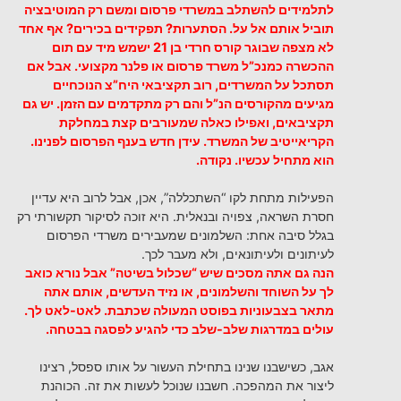
לתלמידים להשתלב במשרדי פרסום ומשם רק המוטיבציה
תוביל אותם אל על. הסתערות? תפקידים בכירים? אף אחד
לא מצפה שבוגר קורס חרדי בן 21 ישמש מיד עם תום
ההכשרה כמנכ”ל משרד פרסום או פלנר מקצועי. אבל אם
תסתכל על המשרדים, רוב תקציבאי היח”צ הנוכחיים
מגיעים מהקורסים הנ”ל והם רק מתקדמים עם הזמן. יש גם
תקציבאים, ואפילו כאלה שמעורבים קצת במחלקת
הקריאייטיב של המשרד. עידן חדש בענף הפרסום לפנינו.
הוא מתחיל עכשיו. נקודה.
הפעילות מתחת לקו “השתכללה”, אכן, אבל לרוב היא עדיין
חסרת השראה, צפויה ובנאלית. היא זוכה לסיקור תקשורתי רק
בגלל סיבה אחת: השלמונים שמעבירים משרדי הפרסום
לעיתונים ולעיתונאים, ולא מעבר לכך.
הנה גם אתה מסכים שיש “שכלול בשיטה” אבל נורא כואב
לך על השוחד והשלמונים, או נזיד העדשים, אותם אתה
מתאר בצבעוניות בפוסט המעולה שכתבת. לאט-לאט לך.
עולים במדרגות שלב-שלב כדי להגיע לפסגה בבטחה.
אגב, כשישבנו שנינו בתחילת העשור על אותו ספסל, רצינו
ליצור את המהפכה. חשבנו שנוכל לעשות את זה. הכוהנת