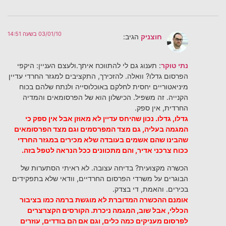
03/01/10 בשעה 14:51
חוצניק
הגיב:
נתי טוקר
: תענוג גם לי להתווכח איתך.ולעצם העניין: היקפי
הפרסום גדלו? וואלה. להזכירך, התקציבים למגזר החרדי עדיין
מיניאטוריים יחסית לחלקם באוכלוסייה ולנתח שלהם בכוח
הקנייה. זה משפיל. הכישלון הוא של הפרסומאים והמדיה
החרדית, אין ספק.
גדלו, גדלו. נכון שהיחס עדיין לא מאוזן אבל אין ספק כי
המגמה בעליה, גם מצד המפרסמים וגם מצד הפרסומאים
שהבינו שהם אשמים בעובדה שלא מכירים במגזר החרדי
ככוח צרכני אדיר, והם מתכוונים ככל הנראה לטפל בזה.
הכשרה מקצועית? בדיחה עצובה. לא ראיתי הסתערות של
הבוגרים על משרדי הפרסום החרדיים, וודאי שלא בתפקידים
בכירים. והאמת, די בצדק.
אומנם ההכשרה המדוברת לא מוגשת ברמה כמו בציבור
הכללי, אבל שוב, המגמה ניכרת. הקורסים הקצרצרים
לפרסום מעניקים כמה כלים, וגם אם הם בודדים, עוזרים