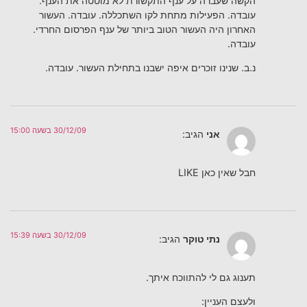
הקשה שעברה על ענף התקשורת לא מוטטה את הענף.
עובדה. הפעילות מתחת לקו השתכללה. עובדה. העשור
האחרון היה העשור הטוב ביותר של ענף הפרסום החרדי.
עובדה.
נ.ב. שנינו זוכרים איפה ישבנו בתחילת העשור. עובדה.
30/12/09 בשעה 15:00
אני
הגיב:
חבל שאין כאן LIKE
30/12/09 בשעה 15:39
נתי טוקר
הגיב:
תענוג גם לי להתווכח איתך.
ולעצם העניין: