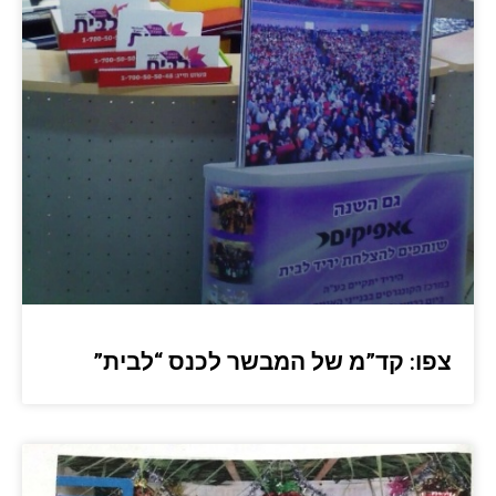
צפו: קד”מ של המבשר לכנס “לבית”