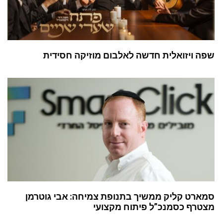
שפה ויזואלית חדשה לאלבום מוזיקה חסידית
סמארט קליק ממשיך בתנופת צמיחה: אבי גוטרמן
מצטרף כסמנכ”ל פיתוח מקצועי