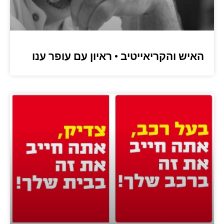
האיש והקריאייטיב • ראיון עם עופר ענו