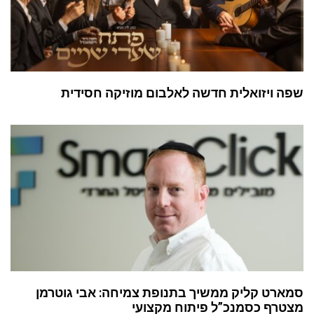
שפה ויזואלית חדשה לאלבום מוזיקה חסידית
סמארט קליק ממשיך בתנופת צמיחה: אבי גוטרמן
מצטרף כסמנכ”ל פיתוח מקצועי