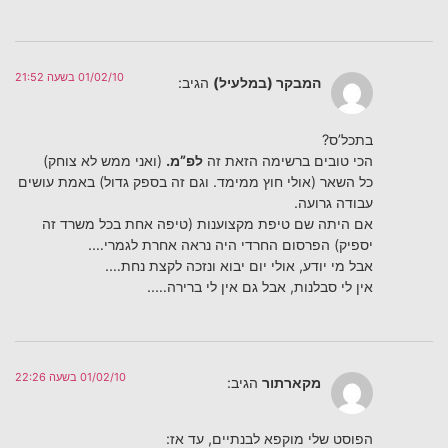
01/02/10 בשעה 21:52
המבקר (במלעיל)
הגיב:
בתכל’ס?
הכי טובים ברשימה הזאת זה
לפ”מ.
(ואני ממש לא צוחק)
כל השאר (אולי חוץ ממימד. וגם זה בספק גדול) באמת עושים
עבודה גרועה.
אם היתה שם טיפת מקצוענות (טיפה אחת בכל משרד זה
יספיק) הפרסום החרדי היה נראה אחרת לגמרי….
אבל מי יודע, אולי יום יבוא ונזכה לקצת נחת….
אין לי סבלנות, אבל גם אין לי ברירה…..
01/02/10 בשעה 22:26
מקארתור
הגיב:
הפוסט שלי מוקפא לבנתיים, עד אז: