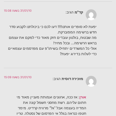
31/01/10 בשעה 15:08
קד"מ
הגיב:
יפעת לא סופרים אותנו!!!! דעו לכם כי ביכולתנו לקבוע סדר
חדש ברשימה המפוברקת.
מה שבטוח, בולטון עובדים חזק מאוד כדי למקם את עצמם
בראש הרשימה… ובכל מחיר!
אולי כל המשרדים יתחילו בשיתו”פ עם מפרסמים עצמאיים
כדי לעלות בדירוג יפעת?
31/01/10 בשעה 15:09
מזכירה דוסית
הגיב:
אורן
: אז ככה, ארגונים ועמותת מעניין מאוד מי
חתום עליהם. רשת מחסני חשמל קונה את
המדיה בעצמה אבל “גל” מרוויח קרדיט. מימד
חטפו כנראה בגלל אי הפרסום של נסטלה. טריו