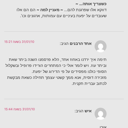
כשצריך אותה… ~
דווקא אלו שפרגנת להם…
~ מעניין למה ~
הם הם אלו
שעובדים על יפעת בעיניים עם עמותות, ארגונים וכו’.
31/01/10 בשעה 15:21
אחד הרבנים
הגיב:
תימה איך ירדנו באחוז אחד, הלא פרסמנו השנה ביתר שאת
וביתר עוז. ויש לומר אולי כי המתחרים הורידו פרופיל ובשקלול
הסופי כולנו מפסידים על פי הדירוג של יפעת.
מזכירה דוסית, אנא ממך קשטי עצמך תחילה כשאת מבקשת
לכתוב עברית תקנית.
31/01/10 בשעה 15:44
איש
הגיב:
אורן,