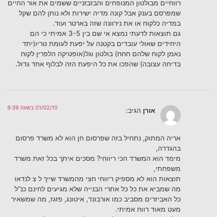
רווחיים מבולטון המנופחים והבזבזניים ששמים את אור החיים
שמפרסם בענק אבל קונה מדיה ישירות ולא נותן להם שקל
במדיה כלקוח או את נירוונה שזה בארטר ועוד.
גם תוצאות לדעתי נמצא אי שם בין 3-5 אמיתי כי הם
היחידים שאולי עובדים בקטנה על יפעת לעומת טריו(יתד
נאמן לקוח שלהם חחח) בולטון וגל(אופטיקה הלפרין לקוח
בדיחה עצובה) שהפכו את כל היפעת הזה לבלוף אחד גדול.
01/02/10 בשעה 9:39
אורן
הגיב:
אריה המתוק, נתחיל בזה שפרסום חן הוא לא משרד פרסום
בהגדרה,
מימד הוא המשרד הכי ריווחי? מסכים איתך בכל זאת משרד
משפחתי,
תוצאות הוא לא מספיק ריווחי חצי מהמשרד שייך ל צ לנדאו
מה שמביא את כל כל אתרי הבנייה שלא מגיעים לחינם כנ”ל
כל האביזרים מסביב כמו אורבונד, איטונג, פזגז, מה שמשאיר
מעט מאוד רווח אמיתי.