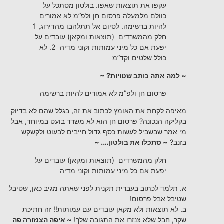
עקפו את תוצאות שאפו. בולטון מסתכל על
כוולם מלמעלה פרסום חן ולפ”מ לא אמורים
להיות ברשימה. לסיום אל תתלהבו מהדירוג, 1
חלק מהמשרדים (תוצאות ומקאן) עובדים על
יפעת אם כל מיני עמותות וקוני מדיה 2. לא
כולל שלטים וקד”מ
~ למה אתה כותב שטויות? ~
פרסום חן ולפ”מ לא אמורים להיות ברשימה
מאיפה לקחת את האומץ לכתוב את זה, בגלל שהם לא בדיוק
בקליקה הנכונה? פרסום חן הוא לא משרד בועט במיוחד, אבל
מי אמר שבשביל לעשות כסף גדול חייבים לבעוט ולקשקש
בזנב?
~ סתכלו את בולטון…. ~
חלק מהמשרדים (תוצאות ומקאן) עובדים על
יפעת אם כל מיני עמותות וקוני מדיה
א. תלמד לכתוב בעברית תקנית לפני שאתה מגיב כאן, שטיבל
שטיבל אבל פרסום!
ב. לא תוצאות ולא מקאן עובדים עם עמותות!! זה חתיכת
שקר, חבל שלא צנזרו את התגובה שלך!
~ איפה הצנזורה פה