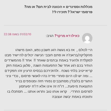
מכללות וסמינרים = הכוונה לבית חם? או מה?
פרסומי ישראל ? תזכירו לי!
01/02/10 בשעה 22:38
כאילו דא מרקר?
הגיב:
היי לכולם , אז בא נעשה רגע חשבון נפש, האם מישהו
מהקליקה/בראנז’ה או סתם חובבי הנישה יכולים להיישיר מבט
למקלדת ולהעיד באמת ובתמים שאחד !! אחד !! מהמשרדים
הותיר בכם רגע אחד של התפעמות השנה , סלוגן באמת חזק
קריאייטיב בלתי נשכח . ולהזכירכם בבסיס הרעיון זהו תפקידם
… ומה יש לנו היום סוחרי מדיה נהיו לאנשי פרסום , נכדי וניני
התגרים בלובלין מסתובבים נפוחי חזה ומנופפים בנייר
התוצאות מיפעת… דו”ח זה אינו אלא דו”ח יפעתסון
לפרסום החרדי. קראו אותו טוב ותראו אותנו … תסתכלו בו
ותווכחו באמת יבשה ועצובה