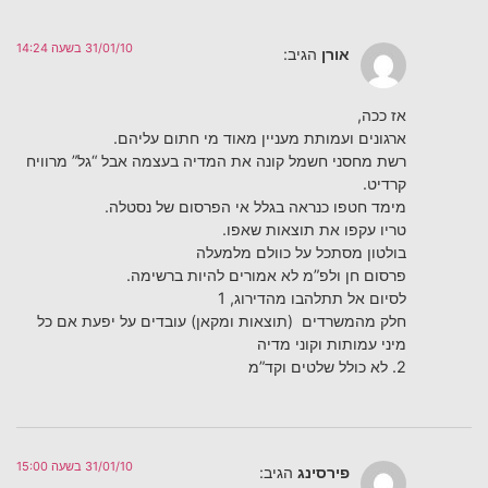
31/01/10 בשעה 14:24
אורן
הגיב:
אז ככה,
ארגונים ועמותת מעניין מאוד מי חתום עליהם.
רשת מחסני חשמל קונה את המדיה בעצמה אבל “גל” מרוויח
קרדיט.
מימד חטפו כנראה בגלל אי הפרסום של נסטלה.
טריו עקפו את תוצאות שאפו.
בולטון מסתכל על כוולם מלמעלה
פרסום חן ולפ”מ לא אמורים להיות ברשימה.
לסיום אל תתלהבו מהדירוג, 1
חלק מהמשרדים (תוצאות ומקאן) עובדים על יפעת אם כל
מיני עמותות וקוני מדיה
2. לא כולל שלטים וקד”מ
31/01/10 בשעה 15:00
פירסינג
הגיב: