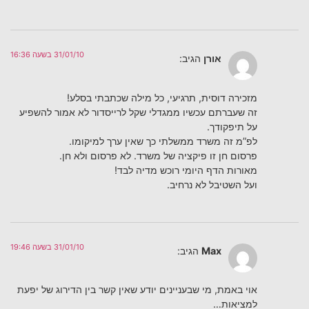
31/01/10 בשעה 16:36
אורן
הגיב:
מזכירה דוסית, תרגיעי, כל מילה שכתבתי בסלע!
זה שעברתם עכשיו ממגדלי שקל לרייסדור לא אמור להשפיע
על תיפקודך.
לפ”מ זה משרד ממשלתי כך שאין ערך למיקומו.
פרסום חן זו פיקציה של משרד. לא פרסום ולא חן.
מאורות הדף היומי רוכש מדיה לבד!
ועל השטיבל לא נרחיב.
31/01/10 בשעה 19:46
Max
הגיב:
אוי באמת, מי שבעניינים יודע שאין קשר בין הדירוג של יפעת
למציאות…