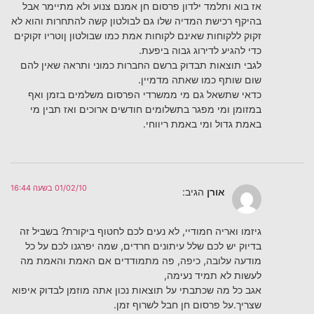
אז בוא ותלמד ילדון פרסום חן אמנם צנוע ולא מתיימר אבל
בהיקף רכישת המדיה שלו גם לבולטון קשה להתחרות והוא לא
זקוק ללקוחות שאינם לקוחות אמת כמו שבולטון ןוטריו זקוקים
כדי להגיע לדירוג גבוה ביפעת.
לגבי תוצאות תבדוק ברשם החברות כמוני ותראה שאין להם
שום שותף כמו שאתה מדמיין.
כדאי שתשאל גם מי ממשרדי הפרסום משלמים בזמן ואף
במזומן ומי מפגר בתשלומים חודשים ארוכים ואז תבין מי
באמת גדול ומי באמת ריווחי.
01/02/10 בשעה 16:44
אורן
הגיב:
גיזמו ואריה חמודיי, לא נעים לכם לחטוף ביקורת? בשביל זה
בדיוק יש לכם שלל עיתונים חרדים, שמה יפרגנו לכם על כל
מודעה עלובה, כיפה, פה מתמודדים אם האמת והאמת מה
לעשות לא תמיד נעימה,
אגב כל מה שכתבתי על תוצאות נכון אתה מוזמן לבדוק איפוא
שצריך.על פרסום חן חבל לשרוף זמן.