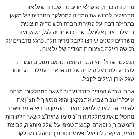
מה קורה בדיוק איש לא יודע. מה שברור שגל אורן
מתחילים לרכוש את המדיה למחלקה החרדית של מקאן.
בתחילה דברו על פתיחת חברת רכש מדיה חיצונית
בבעלות אורן אלימלך שתרכוש מדיה לגל, מקאן ועוד
משרדים קטנים שירצו לקבל מדיה זולה. כרגע מדברים על
רכישה רגילה בצינורות המדיה של גל אורן.
הנעלם הגדול הוא המדיה עצמה. האם תסכים המדיה
להיכנע ולתת על המדיה של מקאן את העמלות הגבוהות
שגל אורן רגילים לקבל.
אחרי שרכש המדיה סודר נעבור לשאר המחלקות. מנחם
אייכלר עזב השבוע את מקאן, והוא ממשיך ליחצ”ן את
לאומי ואת לאומי למשכנתאות. ההגיון הבריא אומר שאם
מחסלים את מחלקת היח”צ סימן שהיח”צ לשאר הלקוחות
(המשביר, ניופארם, קבוצת טמפו על שלל מותגיה, קבוצת
מאיר, איקאה, לוריאל ופעמית סטור) תנוהל במחלקת