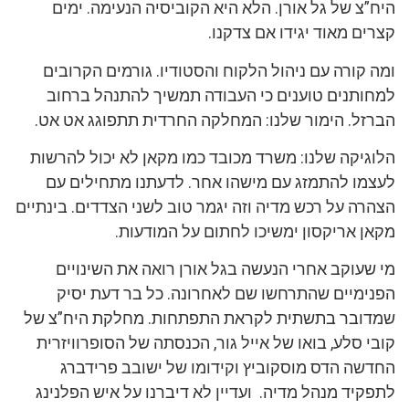
היח”צ של גל אורן. הלא היא הקוביסיה הנעימה. ימים
קצרים מאוד יגידו אם צדקנו.
ומה קורה עם ניהול הלקוח והסטודיו. גורמים הקרובים
למחותנים טוענים כי העבודה תמשיך להתנהל ברחוב
הברזל. הימור שלנו: המחלקה החרדית תתפוגג אט אט.
הלוגיקה שלנו: משרד מכובד כמו מקאן לא יכול להרשות
לעצמו להתמזג עם מישהו אחר. לדעתנו מתחילים עם
הצהרה על רכש מדיה וזה יגמר טוב לשני הצדדים. בינתיים
מקאן אריקסון ימשיכו לחתום על המודעות.
מי שעוקב אחרי הנעשה בגל אורן רואה את השינויים
הפנימיים שהתרחשו שם לאחרונה. כל בר דעת יסיק
שמדובר בתשתית לקראת התפתחות. מחלקת היח”צ של
קובי סלע, בואו של אייל גור, הכנסתה של הסופרוויזרית
החדשה הדס מוסקוביץ וקידומו של ישובב פרידברג
לתפקיד מנהל מדיה. ועדיין לא דיברנו על איש הפלנינג