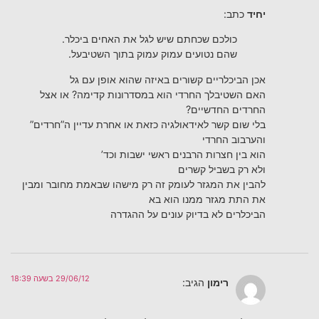
יחיד
כתב:
כולכם שכחתם שיש לגל את האחים ביכלר.
שהם נטועים עמוק עמוק בתוך השטיבעל.
אכן הביכלריים קשורים באיזה שהוא אופן עם גל
האם השטיבלך החרדי הוא במסדרונות קדימה? או אצל
החרדים החדשיים?
בלי שום קשר לאידאולגיה כזאת או אחרת עדיין ה”חרדים”
והערבוב החרדי
הוא בין חצרות הרבנים ראשי ישבות וכד’
ולא רק בשביל קשרים
להבין את המגזר לעומק זה רק מישהו שבאמת מחובר ומבין
את התת מגזר ממנו הוא בא
הביכלרים לא בדיוק עונים על ההגדרה
29/06/12 בשעה 18:39
רימון
הגיב: