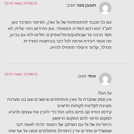
27/06/12 בשעה 20:15
חובבן מצוי
הגיב:
עם כל הכבוד להתפתחות של גל אורן, הסיפור המרכזי כאן
לענ”ד הוא רכש המדיה המאוחד. אם החידוש הזה יצליח, לא
חסר הרבה עד שבולטון/מימד/אפיקים יחליטו לזוז גם בכיוון,
וזה אומר רעידת אדמה לכל דבר בעיתונות החרדית.
הנדלר, קליגר ורוטלוי תתחילו להזיע.
27/06/12 בשעה 20:57
אחד
הגיב:
על הגל!
אין ספק שחברת גל אורן והתותחים שיושבים שם בנו מערכת
מצוינת לקליטת לקוחות חדשים
קידמו הוזיזו קנו מיזגו בלעו הכל כדי להכין את עצמם ולהגיע
למקום הראוי להם המקום הראשון
היחודיות של גל עם השילוב של המגזר הדתי לאומי דבר
שמשרדים אחרים עדין (יחסית) מתעלמים ממנו על אף שזה