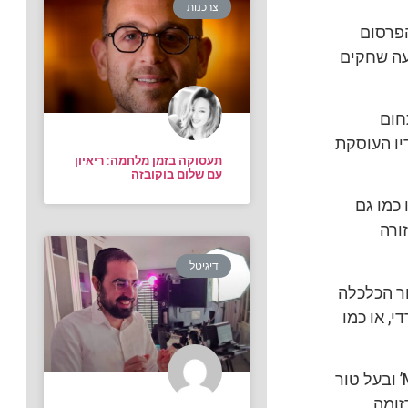
צרכנות
הפרסום
עה שחקים
חום
יו העוסקת
תעסוקה בזמן מלחמה: ריאיון
עם שלום בוקובזה
 כמו גם
ורה
דיגיטל
ור הכלכלה
י, או כמו
ארי גלהר, הינו כתב לענייני בריאות ודתיים של עיתון ‘ידיעות ירושלים’ ואתר ‘MyNet’ ובעל טור
זומה