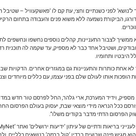
’נושא’ לפני כשנתיים וחצי, עת קם לו ‘פאשקעוויל – שטיבל 
דורגו, הביקורת נשמעה ללא משוא פנים והעבודה בתחום הרקי
כרים.
א ממשיך לצבור התעניינות, קהלים נוספים נחשפו ונחשפים לת
ובודקים, ושטיבל אחד כבר לא מספיק, עד שקמה לה תוכנית רד
 היבטיו ותחומיו.
לא אחת כותרות והתעניינות גם במגזרים אחרים. הדקויות שבו
 הופכות אותו לעולם שלם בפני עצמו, עם כללים מיוחדים וצנז
 מספיק, וידיד המערכת, ארי גלהר, החל לפרסם טור חדש במד
ור, שיפורסם ככל הנראה מידי מוצאי שבת, יעסוק בעולם הפרסום החרד
שוק הפרסום הדתי מדבר בקודים משלו”.
הוא מגיש פינה שבועית ברדיו ‘קול ברמה’ בנושאים כלליים, ולר