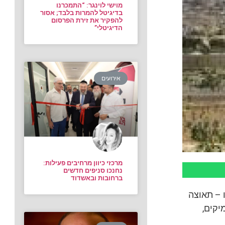
מוישי לוינגר: “התמכרנו
בדיגיטל להמרות בלבד; אסור
להפקיר את זירת הפרסום
הדיגיטלי”
אירועים
מרכזי כיוון מרחיבים פעילות:
נחנכו סניפים חדשים
ברחובות ובאשדוד
 – תאוצה
יקים,