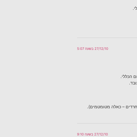
י.
27/12/10 בשעה 5:07
ם הכללי.
בד.
החרדים – כאלה מטומטמים).
27/12/10 בשעה 9:10