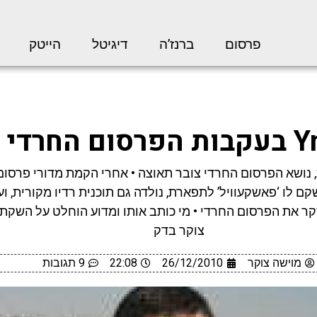
פרסום
ברנז’ה
דיגיטל
הייטק
סום החרדי
 נושא הפרסום החרדי צובר תאוצה • אחרי הקמת מדורי פרסום 
קם לו ‘פאשקעוויל’ לתפארת, נולדה גם תוכנית רדיו מקורית, וע
ynet, המסקר את הפרסום החרדי • מי כותב אותו ומדוע הוחלט על השקת
צוקר בדק
מוישה צוקר
26/12/2010
22:08
9 תגובות