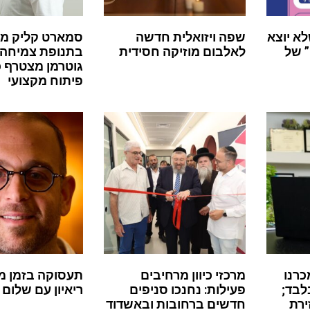
לא יוצא
שפה ויזואלית חדשה
סמארט קליק מ
 של
לאלבום מוזיקה חסידית
בתנופת צמיחה:
גוטרמן מצטרף 
פיתוח מקצועי
כרנו
מרכזי כיוון מרחיבים
תעסוקה בזמן מ
לבד;
פעילות: נחנכו סניפים
ריאיון עם שלום 
ירת
חדשים ברחובות ובאשדוד