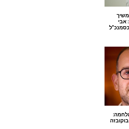
משיך
 אבי
כסמנכ”ל
לחמה:
בוקובזה