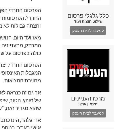
הפרסום החרדי הפך ל
כלל גלגלי פרסום
החרדי’. הפרסומות 
שילוט חוצות ועוד
וחצתה גבולות לא מו
למעבר לבית העסק
מאז ועד היום, הנוש
המרתק, מתעניינים 
כולה בפרסום על שלל
הפרסום החרדי, יצר 
המגבלות האינסופיות
מחויבת המציאות.
אך גם זה כנראה לא
מרכז העניינים
של ynet. הט
חינמון ארצי
שהוא מגדיר זאת, “
למעבר לבית העסק
אישי באתר. בנוסף, 