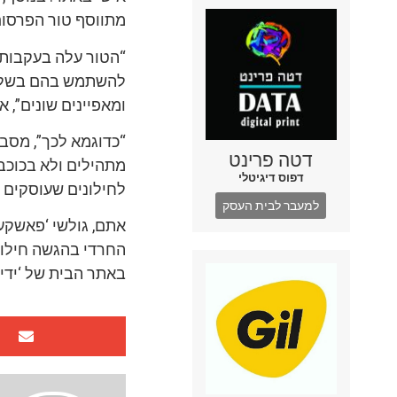
מתווסף טור הפרסום 
“הטור עלה בעקבות 
להשתמש בהם בשל ח
ומאפיינים שונים”, א
“כדוגמא לכך”, מסבי
דטה פרינט
מתהילים ולא בכוכב
דפוס דיגיטלי
לחילונים שעוסקים 
למעבר לבית העסק
אתם, גולשי ‘פאשקעו
החרדי בהגשה חילונ
באתר הבית של ‘ידיע