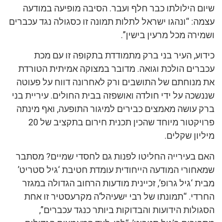
שיום הילולתו כבר חלף ועבר. הסיבה מופיעה במודעה
עצמה: “ונהגו ישראל לתלות תמונה זו כסגולה נגד עכברים
ושמירה מכל מרעין בישין”.
כידוע, העיר בני ברק מתמודדת בתקופה זו עם מכת
עכברים הולכת וגואה. מדובר במצוקה אמיתית הטורדת
את מנוחתם של התושבים ורק לאחרונה דווח על פעוטה
שננשכה על ידי חולדה ואושפזה בבית החולים. עיריית בני
ברק עושה מאמצים כבירים למיגור התופעה, ואף מינתה
פרויקטור מיוחד שהכין תכנית חירום בתקציב של 20
מיליון שקלים.
האם בעירייה החליטו לפנות גם לחסדי שמיים? מסתבר
שמאחורי המודעה הייחודית עומדת חטיבת ‘גיל סטריט’
מבית ‘גיל גרופ’, זכיינית מודעות הרחוב הגדולה במגזר
החרדי. “תמונתו של רבי ישעיהל’ה מקרעסטיר זו אחת
הסגולות הידועות והבדוקות ביותר כנגד עכברים”,