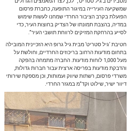
מסבירים ב’גיל סטריט’, “לכן, לצד המאמצים הגדולים
שמשקיעה העירייה במיגור התופעה, כחברת פרסום
הפועלת בקרב הציבור החרדי שמחנו לעשות שימוש
במדיה, בהצבת תמונתו של הצדיק בחוצות העיר, כדי
לסייע בהרחקת המזיקים לרווחת תושבי העיר”.
חטיבת ‘גיל סטריט’ מבית גיל גרופ היא הזכיינית המובילה
בתחום מודעות הרחוב בריכוזים החרדיים, וחולשת על
מעל 1,000 לוחות מודעות. החברה מתמחה בהפקה
והדבקת מודעות בפריסה ארצית עבור חברות גדולות,
משרדי פרסום, רשתות שיווק ועמותות, וכן מספקת שירותי
דיוור ישיר, שילוט וקד”מ במגזר החרדי.