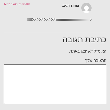
21/01/09 בשעה 17:12
sima
הגיב:
קוווווווווווווווווווווווווווווווווולללללללללללללל!!!!!
כתיבת תגובה
האימייל לא יוצג באתר.
התגובה שלך