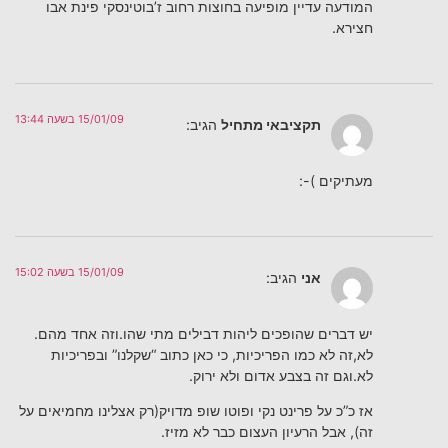
המודעה עדיין מופיעה בחוצות רחוב ז’בוטינסקי פינת אבו
חצירא.
15/01/09 בשעה 13:44
תקציבאי מתחיל
הגיב:
מעתיקים )-:
15/01/09 בשעה 15:02
אני
הגיב:
יש דברים שהופכים ליהות דבילים מתי שהו.וזה אחד מהם.
לא,זה לא כמו הפריכיות, כי כאן כתוב “שקלנו” ובפריכיות
לא.וגם זה בצבע אדום ולא ירוק.
אז כ”כ על פרינט נקי ופוטו שופ מדויק(רק אצלינו מחמיאים על
זה), אבל הרעיון העצום כבר לא מזיז.