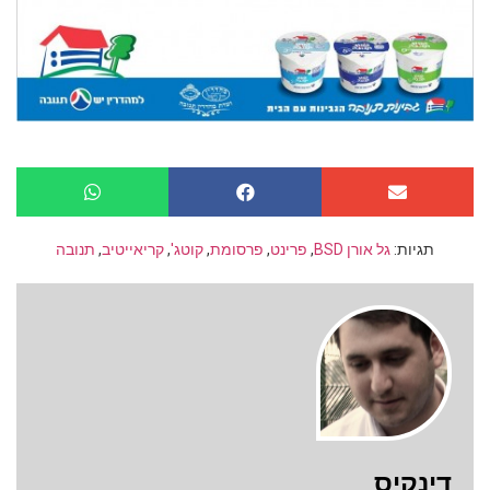
תגיות:
גל אורן BSD
,
פרינט
,
פרסומת
,
קוטג'
,
קריאייטיב
,
תנובה
דינקיס