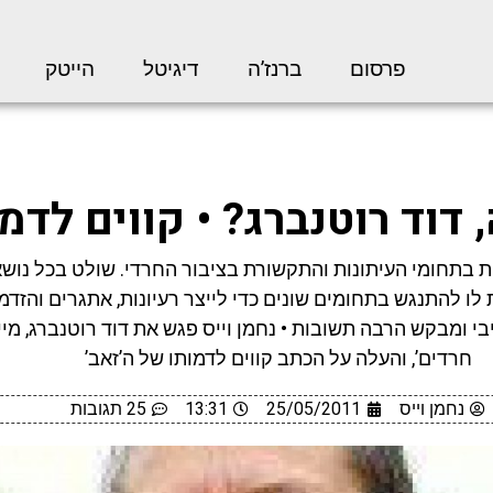
פרסום
ברנז’ה
דיגיטל
הייטק
 דוד רוטנברג? • קווים לדמ
 בתחומי העיתונות והתקשורת בציבור החרדי. שולט בכל נושא
לו להתנגש בתחומים שונים כדי לייצר רעיונות, אתגרים והזדמנ
י ומבקש הרבה תשובות • נחמן וייס פגש את דוד רוטנברג, מיי
חרדים’, והעלה על הכתב קווים לדמותו של ה’זאב’
נחמן וייס
25/05/2011
13:31
25 תגובות