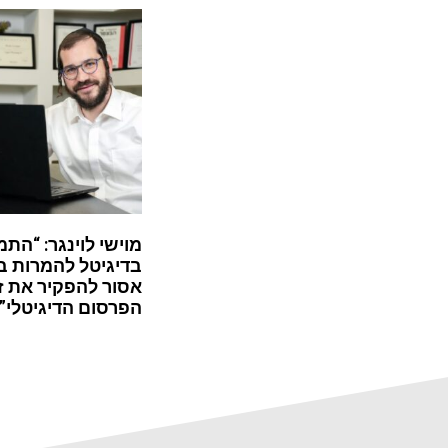
מוישי לוינגר: “התמ
בדיגיטל להמרות ב
אסור להפקיר את ז
הפרסום הדיגיטלי”