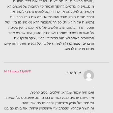
..אותם פרצופים…אותם דעות…לא זז שום דבר..טוחנים
מים…אפילו גורמים להיפך הגמור ע”י תגובות של אנשים לא
מאמינים. למסקנה: אין לחרדי מה לחפש שם כי לאתר אין
היתר משום פוסק מוכר והחומר שנצפה שם גובל בפריצות
(תמונות של חילוניות) כפירה(תגובות הלא מאמינים) בזיון של
פוסקי הדור ובינהם הרב אלישיב שליט”א ,כמו כן אין שליטה
על תגובות בשבת! שומר נפשו ירחק מהם, ועוד שהגיע אחד
התומכים באתר לשימוע בבית דין רבני ,שיקר וסילף את
הדברים.ומצוה גדולה למחות על כך וכל רגע שהאתר הזה קיים
אנחנו צריכים לדאוג.
22/06/11 בשעה 14:43
אייל
הגיב:
.
ואם היה עמוד שנקרא: חילונים, נעים להכיר,
אז הייתם יודעים כמה רגש יש בסרט הזה שמבוסס על הסיפור
האמיתי של אריק איינשטיין וחברותו עם אורי זוהר.
זה השיר שברקע, שנכתב ע”י איינשטיין שחיתן את ביתו עם בנו