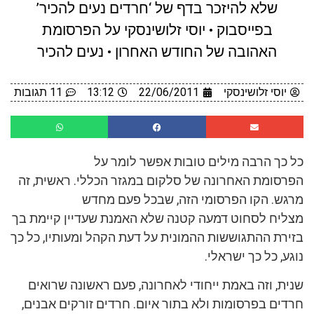
שלא להיזכר בדף של ‘חרדים נעים להכיר’
בפייסבוק • יוסי זלושינסקי על הפרסומת
האהובה של החודש האחרון • נעים להכיר
יוסי זלושינסקי
22/06/2011
13:12
11 תגובות
כל כך הרבה מילים טובות אפשר לומר על
הפרסומת האחרונה של סלקום במגזר הכללי. ראשית, זה
מרגש. הקו הפרסומי הזה, שבכל פעם מחדש
מצליח לסחוט דמעה קטנה שלא האמנת שעדיין קיימת בך
בזירת ההתגוששות ההמונית על דעת הקהל ומעותיו, כל כך
נוגע, כל כך ישראלי.
שנית, וזה באמת ייחודי לאחרונה, פעם ראשונה שרואים
חרדים בפרסומות ולא בתור איום. חרדים זורקים אבנים,