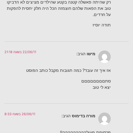
רק שהיתה פאשלה קטנה בקטע שהילדים מציצים לא הדביקו
טוב את הפאות שלהם חוצמזה הכל היה חלק יחסית להפקות
על חרדים.
תודה יוסיז
22/06/11 בשעה 21:18
מישו
הגיב:
אז איך זה עובד? כמה תגובות מקבל כותב הפוסט
סתםםםםםםםם
יצא לי טוב
26/06/11 בשעה 8:33
מורה בדימוס
הגיב:
פרסומת מעולההההההההה!!