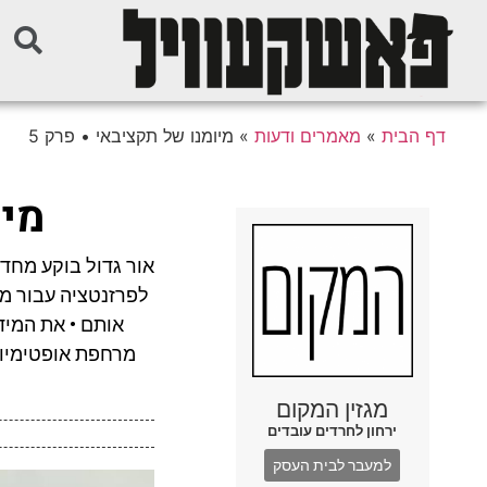
דף הבית
»
מאמרים ודעות
»
מיומנו של תקציבאי • פרק 5
מיו
אור גדול בוקע מחדר
לפרזנטציה עבור מכ
אותם • את המיד
מרחפת אופטימיות 
מגזין המקום
ירחון לחרדים עובדים
למעבר לבית העסק