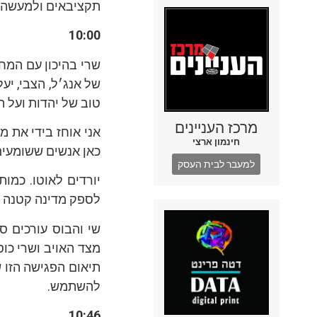
תקציבאים ולמעשה א
10:00
שרי בהיכון עם המח
של אנג׳ל, הצבי, יע
טוב של יהדות ועל 
מרכז העניינים
אני אוחז בידי את 
חינמון ארצי
כאן אנשים ששומעים 
למעבר לבית העסק
יורדים לאוטו. כמו
לספק מדינה קטנה 
שי והבוס עורכים ס
מצד האויב ושרי כו
תיאום הפגישה הזו ש
להשתמש.
10:46