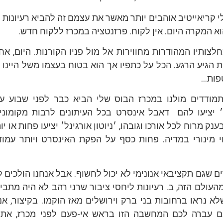
 קריאייטיב אוהבים יותר מאשר את עצמם זה להביא רעיונות 
א המקרה היום. אין לקוח. פרזנטציה במכרז ללקוח חדש.
צותיו המהודרות מחווירות אל מול פניו הקורנות. היום, אח
ות הגיע הרגע. הכל על כתפיו אך הוא בטוח בעצמו משל היינ
פות…
ודדים מולנו במכרז הבוס שלי הביא כבר לפני שבוע ע
 יציעו להם דאבל אינסרט בכל העיתונים לרבות מקומוני 
נק מרוח לכל אורכו וגובהו, ׳ניוטון אורגינל׳ יציעו פחות או י
י מינורי במדיה. פחות כסף על הפקת האינסרט ויותר עמוד
רים שגם תקציבאי אנונימי לא יכול לחשוף. אבל אנחנו הולכים 
העולם הזה, ב. רעיונות ליחסי ציבור שרני רהב לא היה מתבי
א נראו ברחובות בני ברק וירושלים מאז הוקמו. בקיצור, אנ
אם עברה לכם המחשבה הזו בראש אי-פעם לפני מכרז, את