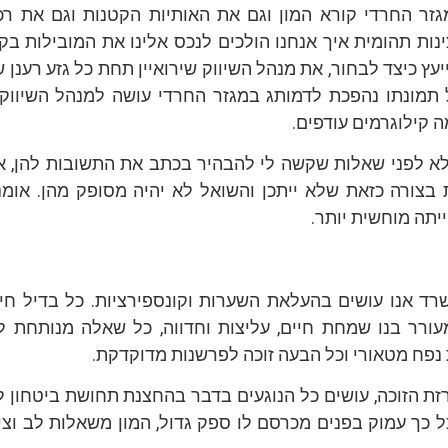
זר החרדי קורא המון וגם את האותיות הקטנות וגם את רכי
ות תהומית איך אנחנו הולכים לנכס אלינו את המובילות בקט
 כיצד לבחור, את מנהל השיווק שירואיין תחת כל גזע רענן ש
 תמונתו נהפכת לדמותג במגזר החרדי עושה למנהל השיווק
 קילוגרמים עודפים.
א לפני שאלות שקשה לי להבהיר בכתב את התשובות להן, אב
בצורה כזאת שלא ייתכן והשואל לא יהיה מסופק מהן. אומנו
ייתה מוחשית יותר.
רד אנו עושים בהעלאת השערות וקונספירציות. כל בדיל חי
עורר בנו שמחת חיים, עליצות וחדווה, כל שאלה מנותחת ל
פח מטאורי וכל הבעה זוכה לפרשנות מדוקדקת.
רזת הזוכה, עושים כל הנוגעים בדבר בהחצנת תחושת ביטחון 
ל כך עמוק בפנים מכרסם לו ספק גדול, המון משאלות לב וצי