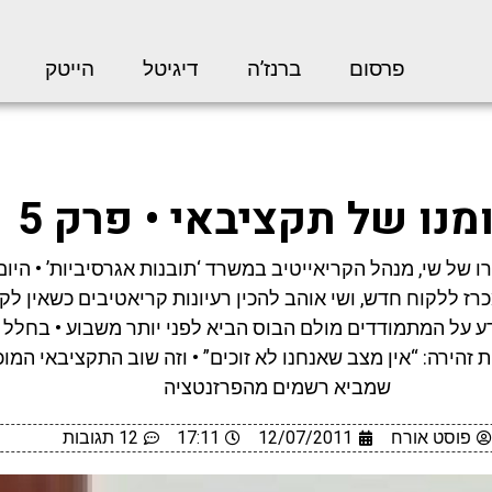
פרסום
ברנז’ה
דיגיטל
הייטק
מנו של תקציבאי • פרק 5
ו של שי, מנהל הקריאייטיב במשרד ‘תובנות אגרסיביות’ • היום
רז ללקוח חדש, ושי אוהב להכין רעיונות קריאטיבים כשאין ל
ע על המתמודדים מולם הבוס הביא לפני יותר משבוע • בחלל
זהירה: “אין מצב שאנחנו לא זוכים” • וזה שוב התקציבאי המו
שמביא רשמים מהפרזנטציה
פוסט אורח
12/07/2011
17:11
12 תגובות