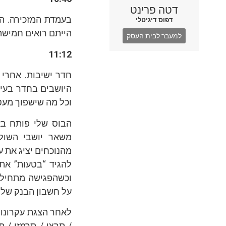
דטה פרינט
דפוס דיגיטלי
הייתם רואים חמישה
למעבר לבית העסק
11:12
חדר ישיבות. אחרי 
היושבים בחדר בעינ
וכל מה שישפוך מעט
הבוס שלי פותח בא
משאר יושבי השול
מהנוכחים יציג את ע
להגיד “בטעות” את 
וכשהפגישה מתחילה
על חשבון הבנק של הב
לאחר הצגת עקרונות
/ תרצו / תרמזו / 