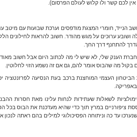
ין לכם קשר ולו קלוש לעולם הפרסום).
שב הנייד, חומרי המצגת מודפסים וערכת שבועות עם מיטב עו
לה ושובע ערוכים על מגש מהודר. חשוב להראות לחילונים הל
הדרך להתחנף דרך החך.
מחברת הענק שלי, לא שיש לי מה לכתוב היום אבל חשוב מאוד
בקול מה שהבוס אומר להם, גם אם זה נשמע הזוי לחלוטין.
ת הביטחון העצמי המוחצנת ברכב בעת הנסיעה לפרזנטציה יכ
באפריקה.
ימולציות לשאלות שעתידות לנחות עלינו מאת חסרות ההבנה
ססת ציפורניים במרץ תוך כדי שהיא מעדכנת את הבוס בכל הט
נערכו עד כה וניתוחה הפסיכולוגי למילים בהם ראתה לנכון א