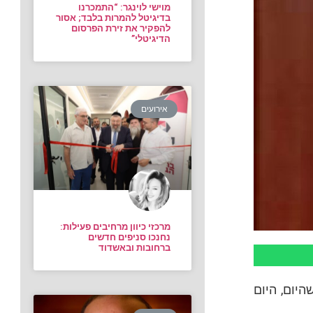
מוישי לוינגר: “התמכרנו
בדיגיטל להמרות בלבד; אסור
להפקיר את זירת הפרסום
הדיגיטלי”
אירועים
מרכזי כיוון מרחיבים פעילות:
נחנכו סניפים חדשים
ברחובות ובאשדוד
יום, היום