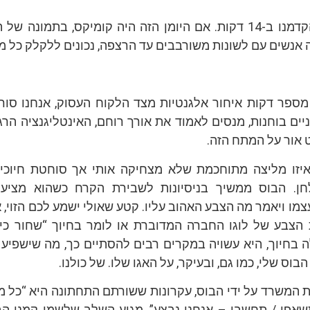
בעמדת המזכירה. הקדמנו ב-14 דקות. אם היומן הזה היה קומיקס, בתמונה
 אנשים עם לשונות משורבבים עד הרצפה, נכונים ללקלק כל מה
מספר דקות איחור אלגנטיות מצד הלקוח העסוק, אנחנו סור
יים בוחנות, מנסים לאמוד את אורך רוחם, האינטליגנציה הר
 אור על המתח הזה.
יזו מליצה מתוחכמת שלא מצחיקה אותי אך סוחטת חיוכי
חן. הבוס ממשיך בניסיונות לשבירת הקרח כשהוא מציע
צמו ויאמר מה הצבע האהוב עליו. קטע שאולי ישמע לכם הזוי, א
הצבע של לוגו החברה המדוברת או לומר בחיוך “שחור כי א
 בחיוך, היא עשויה במקרים רבים להסתיים כך, מה שישפיע
וס שלי, כמו גם, ובעיקר, על האגו שלו. של כולנו.
 המשרד על ידי הבוס, עקרונות ששורתם התחתונה היא “כל 
תשאפו / תחשבו – אנחנו נבצע”, מגיע השלב שלשמו קמנו הב