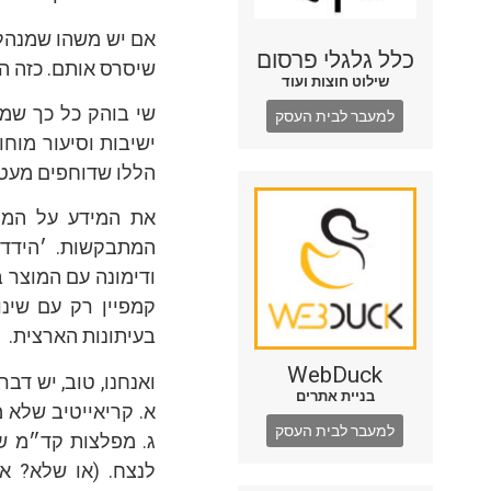
אם יש משהו שמנהלי
כלל גלגלי פרסום
שיסרס אותם. כזה הו
שילוט חוצות ועוד
שי בוהק כל כך שמחל
למעבר לבית העסק
ישיבות וסיעור מוח
הללו שדוחפים מעט
את המידע על המתמ
המתבקשות. ׳הידד׳
ודימונה עם המוצר בע
קמפיין רק עם שינו
בעיתונות הארצית.
WebDuck
ואנחנו, טוב, יש דב
בניית אתרים
א. קריאייטיב שלא מ
למעבר לבית העסק
ג. מפלצות קד״מ של
לנצח. (או שלא? 