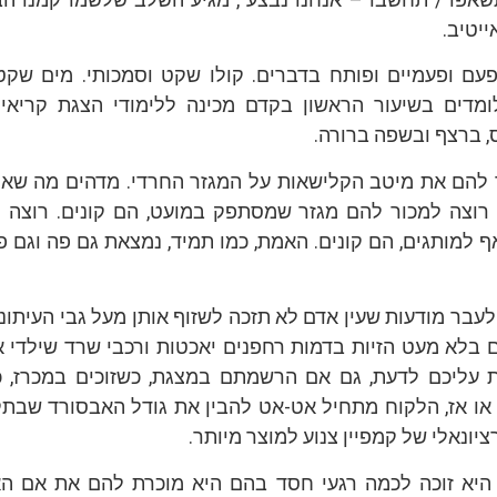
יטיב.
פעם ופעמיים ופותח בדברים. קולו שקט וסמכותי. מים שקט
מדים בשיעור הראשון בקדם מכינה ללימודי הצגת קריאיי
, ברצף ובשפה ברורה.
 להם את מיטב הקלישאות על המגזר החרדי. מדהים מה שא
. רוצה למכור להם מגזר שמסתפק במועט, הם קונים. רוצה 
למותגים, הם קונים. האמת, כמו תמיד, נמצאת גם פה וגם פה
לעבר מודעות שעין אדם לא תזכה לשזוף אותן מעל גבי העיתונ
 בלא מעט הזיות בדמות רחפנים יאכטות ורכבי שרד שילדי 
את עליכם לדעת, גם אם הרשמתם במצגת, כשזוכים במכרז, 
או אז, הלקוח מתחיל אט-אט להבין את גודל האבסורד שבתק
יונאלי של קמפיין צנוע למוצר מיותר.
יא זוכה לכמה רגעי חסד בהם היא מוכרת להם את אם ה