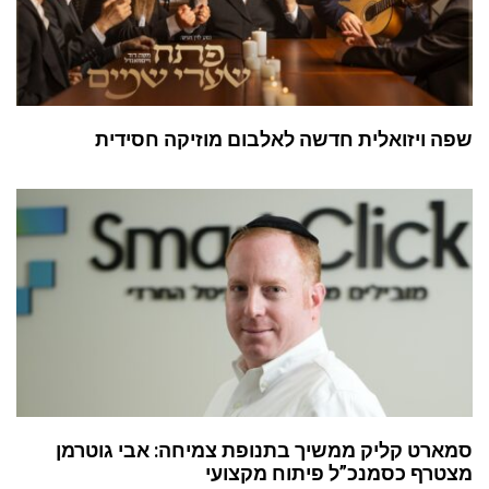
שפה ויזואלית חדשה לאלבום מוזיקה חסידית
סמארט קליק ממשיך בתנופת צמיחה: אבי גוטרמן
מצטרף כסמנכ”ל פיתוח מקצועי