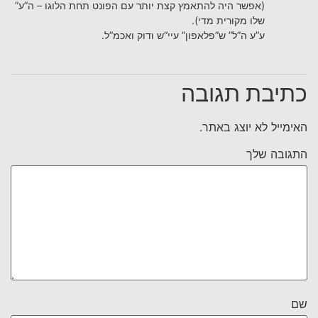
(אפשר היה להתאמץ קצת יותר עם הפונט תחת הלוגו – ה”ע”
שלו מקורית מדי).
ע”ע ה”ל” ש”פלאפון” עיי”ש ודוק ואכמ”ל.
כתיבת תגובה
האימייל לא יוצג באתר.
התגובה שלך
שם