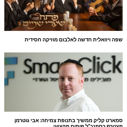
שפה ויזואלית חדשה לאלבום מוזיקה חסידית
סמארט קליק ממשיך בתנופת צמיחה: אבי גוטרמן
מצטרף כסמנכ”ל פיתוח מקצועי