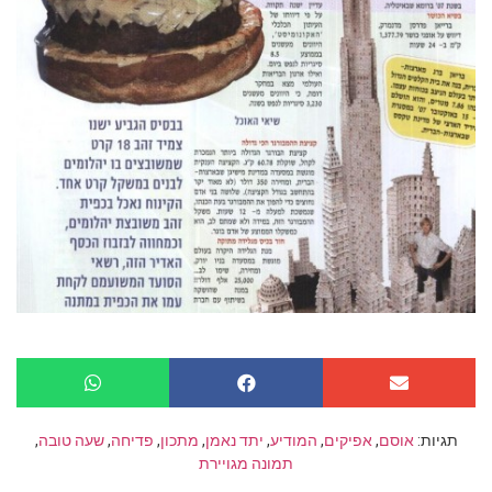
תגיות:
אוסם
,
אפיקים
,
המודיע
,
יתד נאמן
,
מתכון
,
פדיחה
,
שעה טובה
,
תמונה מגויירת