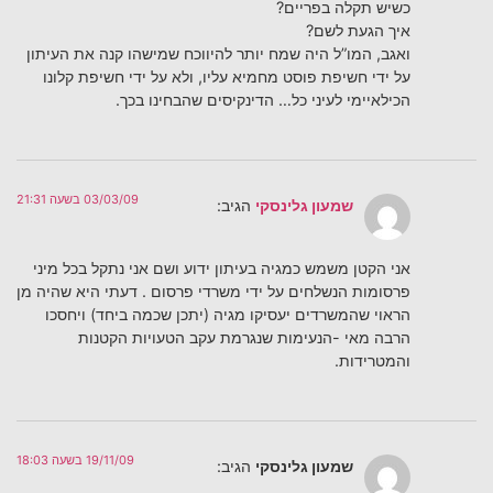
כשיש תקלה בפריים?
איך הגעת לשם?
ואגב, המו”ל היה שמח יותר להיווכח שמישהו קנה את העיתון
על ידי חשיפת פוסט מחמיא עליו, ולא על ידי חשיפת קלונו
הכילאיימי לעיני כל… הדינקיסים שהבחינו בכך.
03/03/09 בשעה 21:31
שמעון גלינסקי
הגיב:
אני הקטן משמש כמגיה בעיתון ידוע ושם אני נתקל בכל מיני
פרסומות הנשלחים על ידי משרדי פרסום . דעתי היא שהיה מן
הראוי שהמשרדים יעסיקו מגיה (יתכן שכמה ביחד) ויחסכו
הרבה מאי -הנעימות שנגרמת עקב הטעויות הקטנות
והמטרידות.
19/11/09 בשעה 18:03
שמעון גלינסקי
הגיב: