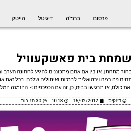
פרסום
ברנז’ה
דיגיטל
הייטק
מחת בית פאשקעוויל
בחור מתחתן. אז בין אם אתם מתכוננים להגיע לחתונה הערב וב
ותחים פה במה וירטואלית לברכות ואיחולים שלכם. בכל זאת אנ
 את כולם, אז תרגישו בבית, כן, זה עם הכפכפים > ההזמנה המל
דינקיס
16/02/2012
10:18
30 תגובות