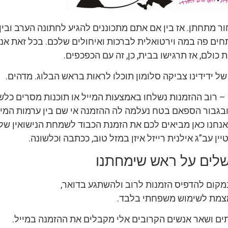
ור מתחתן. אז בין אם אתם מתכוננים להגיע לחתונה הערב ובין
תחים פה במה וירטואלית לברכות ואיחולים שלכם. בכל זאת אנ
 כולם, אז תרגישו בבית, כן, זה עם הכפכפים.
ל ידידינו צביקה סלומון תוכלו לראות בראש הבלוג. מדהים.
– רוב ההזמנות נשלחו באמצעות המייל או תוכנות מסרים כלש
ובגבור הספאם בטח נעלמה לה ההזמנה אי שם בין ערמות המיי
 אנחנו כאן מביאים לכם את הזמנת הכבוד לשמחת הנישואין של
ן עב”ג אילנית רייזל איזן במזל טוב, ככתבה וכלשונה.
שלים על ראש שימחתנו
קום להדפיס הזמנות לרוב ולהשתגע בדואר,
צמת לשימוש משפחתי בלבד.
תים ושאר אנשים הקרובים אלי מקבלים את ההזמנה במייל.