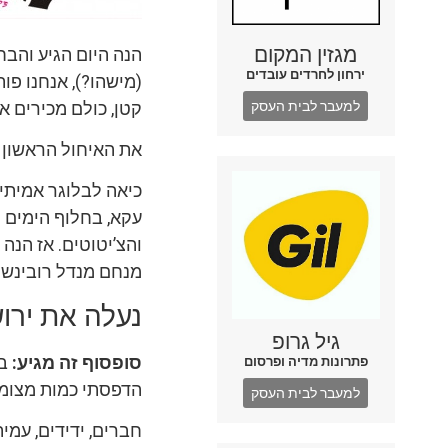
מגזין המקום
הנה היום הגיע והבח
ירחון לחרדים עובדים
(מישהו?), אנחנו פו
קטן, כולם מכירים את
למעבר לבית העסק
את האיחול הראשון ש
כיאה לבלוגר אמיתי 
עקא, בחלוף הימים 
והצ’יטוטים. אז הנה
מנחם מנדל רובינשטיי
נעלה את ירו
גיל גרופ
סופסוף זה מגיע:
במ
פתרונות מדיה ופרסום
הדפסתי כמות מצומ
למעבר לבית העסק
חברים, ידידים, עמי