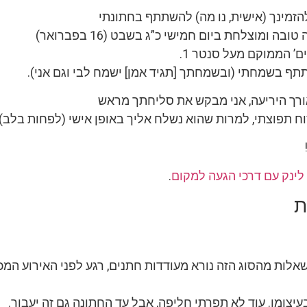
הזמינך (אישית, נו מה) להשתתף בחתונתי
ה ומוצלחת ביום חמישי כ”ג בשבט (16 בפברואר)
ם’ הממוקם מעל סנטר 1.
 בשמחתי (ובשמחתך [תגיד אמן] ישמח לבי וגם אני).
ורך היריעה, אני מבקש את סליחתך מראש
ח תפוצתי, למרות שהוא נשלח אליך באופן אישי (לפחות בלב).
לינק עם דרכי הגעה למקום
.
ת
לות מהסוג הזה נורא מעודדות חתנים, רגע לפני האירוע המכו
יצומן. עוד לא תפרתי חליפה, אבל עד החתונה גם זה יעבור.