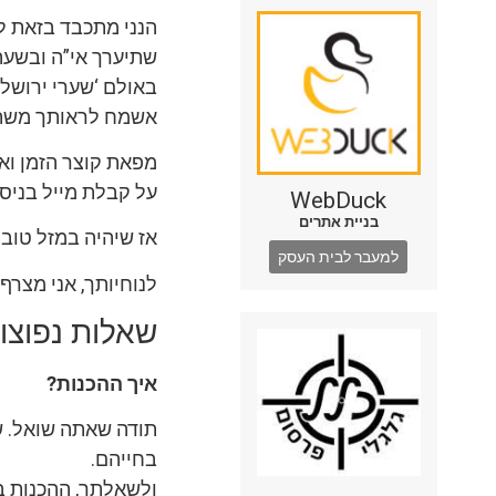
הנני מתכבד בזאת ל
שתיערך אי”ה ובשעה טוב
באולם ‘שערי ירושלי
אשמח לראותך משתתף
מפאת קוצר הזמן וא
על קבלת מייל בניסו
WebDuck
בניית אתרים
אז שיהיה במזל טוב!
למעבר לבית העסק
לנוחיותך, אני מצרף
שאלות נפוצו
איך ההכנות?
תודה שאתה שואל. שא
בחייהם.
ולשאלתך, ההכנות בע