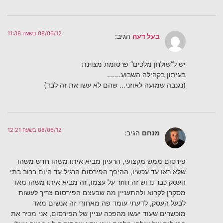
08/06/12 בשעה 11:38
בעל דעה
הגיב:
יש ל”שולחן מלכים” פרסומת מצוינת
בעיתון בקהילה השבוע…….
(נגנבה שמועה לאוזני… שהם לא עשו את זה לבד)
08/06/12 בשעה 12:21
מנחם
הגיב:
פירסום ממש מקצועי, הרעיון מביא איתו משהו חדש משהו
שלא ראו עד עכשיו, ההיפך הפירסום הרגיל עד היום ברוב בתי
העסק כבר נדוש זה חוזר על עצמו, זה מביא איתו משהו מאד
מסקרן לקרוא ולהתעניין מה שבעצם הפירסום צריך לעשות
לבעל העסק, לדעתי עומד פה מאחורי זה אנשים מאד
מוכשרים שעוד יעשו מהפכה עניין של הפירסום, אני מכיר את