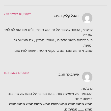
09/06/12 בשעה 22:17
דאבל קליק
הגיב:
לדעתי , הבחור שעובד על זה הוא תותך , כ”ש אם הוא לא למד
את זה …
כי הפרסום ממש מדהים , מושך ומעניין , גם העיצוב נקי
ומושך,
שמעתי שהוא עובד עם גרפקאי מוכשר, שאפו לפירסום !!!
10/06/12 בשעה 1:03
איש בער
הגיב:
נו ב’מת…..
ההגזמה פה משגעת אותי באם מדובר על המודעה שהוצגה
בפוסט אתם
ממש ממש ממש ממש ממש ממש ממש ממש ממש ממש
ממש …… מגזימים.