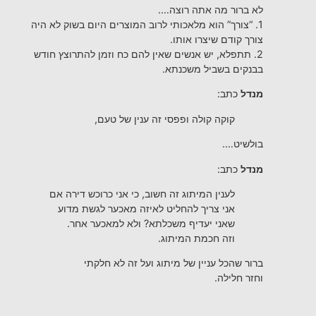
לא ברור מה אתה רוצה….
1. “צורך” הוא מלאכותי לרוב המוצרים היום בשוק לא היה
צורך קודם שיצרו אותו.
2. תתפלא, יש אנשים שאין להם כח וזמן להתרוצץ חודש
בבנקים בשביל משכנתא.
מנדל
כתב:
קוקה קולה ופפסי זה ענין של טעם,
בולשיט….
מנדל
כתב:
לענין המיתוג זה חשוב, כי אני כרוכש דירה אם
אני צריך להחליט לאיזה מאכער לגשת מדוע
שאני יעדיף משכלתא? ולא למאכער אחר.
וזה חכמת המיתוג.
ברור שהכל עניין של מיתוג ועל זה לא חלקתי
וחזר חלילה.