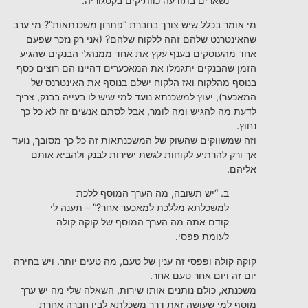
נשארים בתודעה כוותיקים בקטגוריה.
מי אומר בכלל שיש צורך בחברת “פתרון משכנתאות”? מי ערב
שהאינטרנט שלהם זהה ללקוח שלהם? (אני רק נזכר שפעם
אחד מהעוסקים בענף עקץ את אחד ממנהלי הבנקים שהגיע
הזמן שהבנקים יתגמלו את המאכערים דהיינו הם רוצים כסף
בנוסף מהלקוח ואז הלקוח ישלם בנוסף את האינטרנס של
המאכער), יעוץ למשכנתא נועד למי שיש לו בעייה בבנק, צריך
לדעת מה להגיש ומה לומר, אבל לסתם אנשים זה לא כל כך
נחוץ.
וזה שמשווקים שהשוק של המשכנתאות זה כל כך מסובך, נועד
אך ורק להרתיע לקוחות לגשת ישירות לבנק ולהביא אותם
אליהם.
ב. “יש תשובה, מה הערך המוסף ללכת
למשכלתא מללכת למאכער אחר?” – תענה לי
קודם אתה מה הערך המוסף של קוקה קולה
לעומת פפסי.
קוקה קולה ופפסי זה ענין של טעם, מה טעים יותר. ויש בחירה
יום זה ויום אחר טעם אחר.
משכנתא, כולם נותנים אותו שירות, השאלה שלי מה יש ערך
מוסף למי שעושה זאת דרך משכלתא לבין חברה אחרת