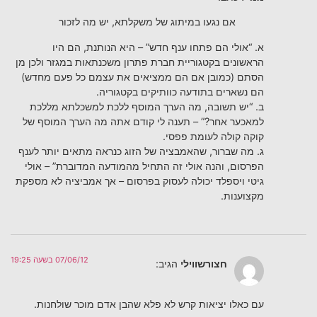
אם נגעו במיתוג של משקלתא, יש מה לזכור
א. “אולי הם פתחו ענף חדש” – היא הנותנת, הם היו
הראשונים בקטגוריית חברת פתרון משכנתאות במגזר ולכן מן
הסתם (כמובן אם הם ממציאים את עצמם כל פעם מחדש)
הם נשארים בתודעה כוותיקים בקטגוריה.
ב. “יש תשובה, מה הערך המוסף ללכת למשכלתא מללכת
למאכער אחר?” – תענה לי קודם אתה מה הערך המוסף של
קוקה קולה לעומת פפסי.
ג. מה שברור, שהאמבציה של הזוג כנראה מתאים יותר לענף
הפרסום, והנה אולי זה התחיל מהמודעה המדוברת” – אולי
גיטי ויספלד יכולה לעסוק בפרסום – אך אמביציה לא מספקת
מקצוענות.
07/06/12 בשעה 19:25
חצורשווילי
הגיב:
עם כאלו יציאות קרש לא פלא שהבן אדם מוכר שולחנות.