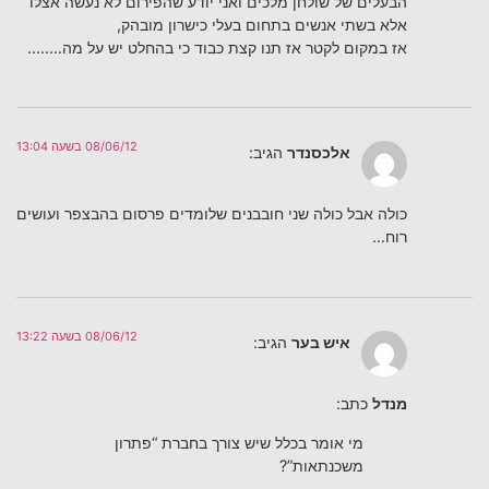
הבעלים של שולחן מלכים ואני יודע שהפירום לא נעשה אצלו
אלא בשתי אנשים בתחום בעלי כישרון מובהק,
אז במקום לקטר אז תנו קצת כבוד כי בהחלט יש על מה……..
08/06/12 בשעה 13:04
אלכסנדר
הגיב:
כולה אבל כולה שני חובבנים שלומדים פרסום בהבצפר ועושים
רוח…
08/06/12 בשעה 13:22
איש בער
הגיב:
מנדל
כתב:
מי אומר בכלל שיש צורך בחברת “פתרון
משכנתאות”?