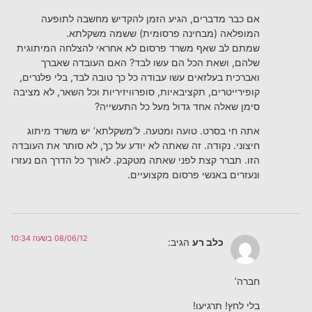
אם כבר מדברים, הגיע הזמן להקדיש מחשבה לתופעה
המופלאה (מבחינה פרסומית) ששמה משקלתא.
שמתם לב שאף משרד פרסום לא אחראי להצלחה המיתוגית
שלהם, ושאת הכל הם עשו לבד? האם העובדה שאברך
ואברכית בעלזאים עשו עבודה כל כך טובה לבד, בלי פלנרים,
קופירייטרים, תקציבאיות, סופרוויזיריות וכל השאר, לא מציבה
סימן שאלה אחד גדול מעל כל התעשייה?
אתה חי בסרט. טועה ומטעה. ל’משקלתא’ יש משרד מיתוג
חיצוני. נקודה. זה שאתה לא יודע על כך, לא סותר את העובדה
הזו. תברר קצת לפני שאתה מטקבק. לאורך כל הדרך הם נעזרו
ונעזרים באנשי פרסום מקצועיים.
08/06/12 בשעה 10:34
כלב רע
הגיב:
חברה’
בלי לחץ! תרגיעו!