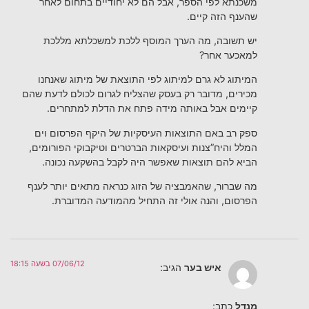
משכנתא לפי הספר, אבל הם לא יחודיים בתחום לאחר
שהענף הזה קיים.
יש תשובה, מה הערך המוסף ללכת למשכלתא מללכת
למאכער אחר?
המיתוג לא גרם למיתוג לפי התוצאת של מיתוג שאנחנו
מכירים, מדובר רק בעסק שהצליח לגרום לכולם לדעת שהם
קיימים אבל באותה מידה פתח את הדלת למתחרים.
ספק רב באם התוצאות העיסקיות של היקף הפרסום וים
המלל והיח”צנות ועיסקאות הברטרים וטיקבוקי הפורומים,
הביא להם תוצאות שאפשר היה לקבל בהשקעה נכונה.
מה שברור, שהאמבציה של הזוג כנראה מתאים יותר לענף
הפרסום, והנה אולי זה התחיל מהמודעה המדוברת.
07/06/12 בשעה 18:15
איש בער
הגיב:
מנדל
כתב: