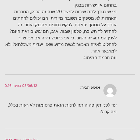
בתחום או ישירות בבנק,
מי שיצטרך לתת שירות למשך 20 שנה זה הבנק, החברות
האחרות לא מספקים תשובה מיידית, הם יכולים להחתים
אותך על מסמך יפוי כח, לבקש נתונים מהבנק ואחרי זה
להחזיר לך תשובה, טלפון שבור. אגב, הם עושים זאת היום?
לענין המיתוג זה חשוב, כי אני כרוכש דירה אם אני צריך
להחליט לאיזה מאכער לגשת מדוע שאני יעדיף משכלתא? ולא
למאכער אחר.
וזה חכמת המיתוג.
08/06/12 בשעה 0:16
אאא
הגיב:
עד לפני תקופה היתה לחנות הזאת פרסומות לא רעות בכלל,
מה קרה?
08/06/12 בשעה 8:37