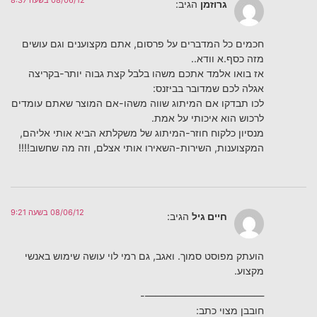
גרוזמן
הגיב:
חכמים כל המדברים על פרסום, אתם מקצוענים וגם עושים
מזה כסף.א וודא..
אז בואו אלמד אתכם משהו בלבל קצת גבוה יותר-בקריצה
אגלה לכם שמדובר בביזנס:
לכו תבדקו אם המיתוג שווה משהו-אם המוצר שאתם עומדים
לרכוש הוא איכותי על אמת.
מנסיון כלקוח חוזר-המיתוג של משקלתא הביא אותי אליהם,
המקצוענות, השירות-השאירו אותי אצלם, וזה מה שחשוב!!!!
08/06/12 בשעה 9:21
חיים גיל
הגיב:
הועתק מפוסט סמוך. ואגב, גם רמי לוי עושה שימוש באנשי
מקצוע.
————————————-
חובבן מצוי כתב: