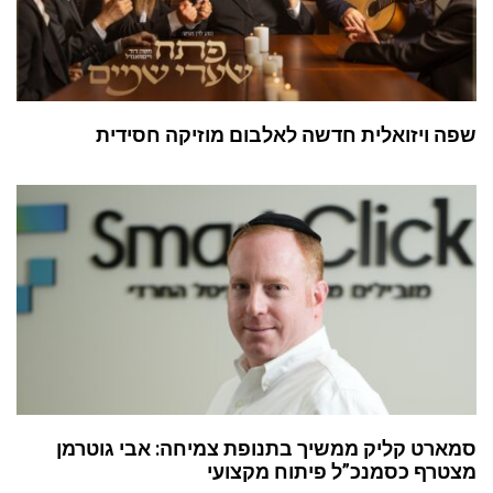
שפה ויזואלית חדשה לאלבום מוזיקה חסידית
סמארט קליק ממשיך בתנופת צמיחה: אבי גוטרמן
מצטרף כסמנכ”ל פיתוח מקצועי