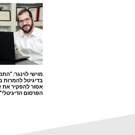
מוישי לוינגר: “התמ
בדיגיטל להמרות ב
אסור להפקיר את ז
הפרסום הדיגיטלי”