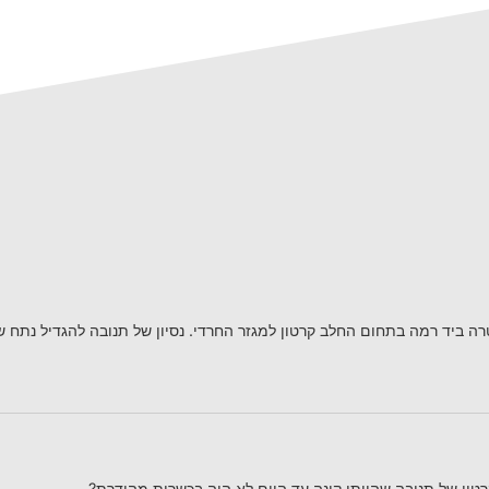
רה ביד רמה בתחום החלב קרטון למגזר החרדי. נסיון של תנובה להגדיל נתח שו
טון של תנובה שהייתי קונה עד היום לא היה בכשרות מהודרת?