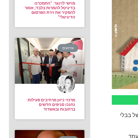
מוישי לוינגר: “התמכרנו
בדיגיטל להמרות בלבד; אסור
להפקיר את זירת הפרסום
הדיגיטלי”
אירועים
מרכזי כיוון מרחיבים פעילות:
נחנכו סניפים חדשים
ברחובות ובאשדוד
של בבלי
עמד