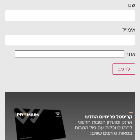
שם
אימייל
אתר