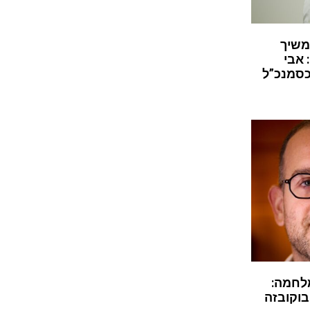
משיך
 אבי
כסמנכ”ל
לחמה:
בוקובזה