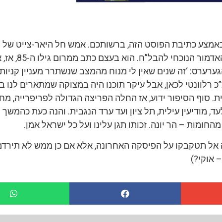
באמצע כתיבת הפוסט הזה, ברשותכם. אמש חל היאר-צייט של 
הלב שמחה – אבי האדמור הנו
ערערס: ‘זה שנים שאין לי מנוח מהמצב שנשתרר מעניין קניות ל
 רלוונטי לכאן, אבל עיקר תוכנו היה במצוקה שמתארים לנו 
. סוף הסיפור ידוע, אז החלה הפריצה הגדולה לפריפרייה, מח
ד, מודיעין עילית, תל ציון ועד ערד הנגבית. והנה כעת כהמשך
חומות – הר יונה. זכותו תגן עלינו ועל כל ישראל אמן.
 אל תטקבקו על הפיסקה האחרונה, אלא אם כן ממש לא תירדמ
 אוקי?)