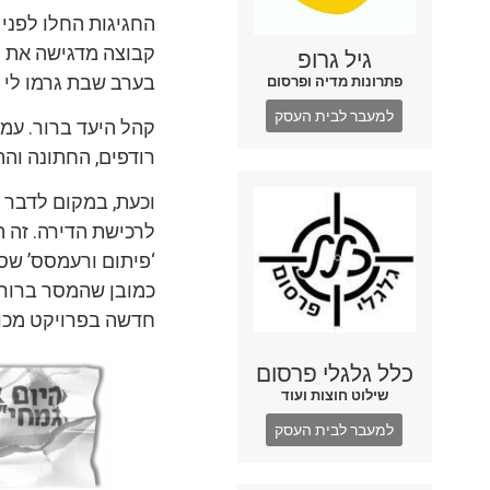
החגיגות החלו לפני כ
קבוצה מדגישה את מ
גיל גרופ
בערב שבת גרמו לי מ
פתרונות מדיה ופרסום
למעבר לבית העסק
קהל היעד ברור. עמכ
רודפים, החתונה והת
וכעת, במקום לדבר 
לרכישת הדירה. זה
‘פיתום ורעמסס’ שסי
כמובן שהמסר ברור: 
חדשה בפרויקט מכו
כלל גלגלי פרסום
שילוט חוצות ועוד
למעבר לבית העסק