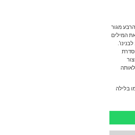
הרבע מגור
כחי להבל”ח. הוא בעצם כתב ממרום גילו ה-85, אז, את המילים
בנינו’.
בסדרת
צור
 לאותה
ו בלילה