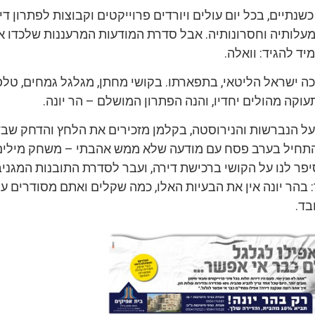
שנתיים, בכל יום עולים ויורדים פרוייקטים וקבוצות לפתרון דיו
עלותיה וחסרונותיה. אבל סדרת המודעות המרעננות שלכדו את
יד להגיד: וואלה.
ה ישראל הליטאי, בתפארתו. בקושי מחתן, מגלגל גמחים, טלפ
עוקה מהולים יחדיו, והנה הפתרון המושלם – הר יונה.
על הנברשות והנירוסטה, בקלמן מזכירים את הלחץ והדחק שב
 התחיל בערב פסח עם מודעה שלא ממש אהבתי – משחק מילים
פר לנו על הקושי ברכישת דירה, ועבר לסדרת התובנות המגניבה
בהר יונה אין את הבעיות האלו, כמה שקלים ואתם מסודרים ע
בד.