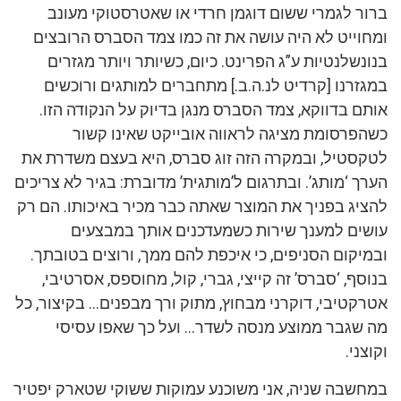
ברור לגמרי ששום דוגמן חרדי או שאטרסטוקי מעונב
ומחוייט לא היה עושה את זה כמו צמד הסברס הרובצים
בנונשלנטיות ע”ג הפרינט. כיום, כשיותר ויותר מגזרים
במגזרנו [קרדיט לנ.ה.ב.] מתחברים למותגים ורוכשים
אותם בדווקא, צמד הסברס מנגן בדיוק על הנקודה הזו.
כשהפרסומת מציגה לראווה אובייקט שאינו קשור
לטקסטיל, ובמקרה הזה זוג סברס, היא בעצם משדרת את
הערך ‘מותג’. ובתרגום ל’מותגית’ מדוברת: בגיר לא צריכים
להציג בפניך את המוצר שאתה כבר מכיר באיכותו. הם רק
עושים למענך שירות כשמעדכנים אותך במבצעים
ובמיקום הסניפים, כי איכפת להם ממך, ורוצים בטובתך.
בנוסף, ‘סברס’ זה קייצי, גברי, קול, מחוספס, אסרטיבי,
אטרקטיבי, דוקרני מבחוץ, מתוק ורך מבפנים… בקיצור, כל
מה שגבר ממוצע מנסה לשדר… ועל כך שאפו עסיסי
וקוצני.
במחשבה שניה, אני משוכנע עמוקות ששוקי שטארק יפטיר