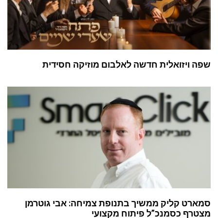
שפה ויזואלית חדשה לאלבום מוזיקה חסידית
סמארט קליק ממשיך בתנופת צמיחה: אבי גוטרמן
מצטרף כסמנכ”ל פיתוח מקצועי