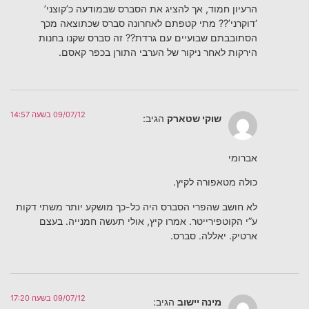
הרעיון חמוד, אך להציג את הסברס שבמודעה כ’קוצני’
‘דוקרני’?? מתי קטפתם לאחרונה סברס שכתוצאה מכך
הסתובבתם שבועיים עם גרדת?? זה סברס שקנו בחנות
הירקות לאחר ניקור של הערבי התורן בכפר קאסם.
09/07/12 בשעה 14:57
שוקי שטארק
הגיב:
אברומי
כולה מטאפורה לקיץ.
לא חושב שהפרי הסברס היה כל-כך מושקע יותר משתי דקות
ע”י הקוטפירייטר. אמרו קיץ, אולי תעשה חמנייה. בעצם
ארטיק. יאללה. סברס.
09/07/12 בשעה 17:20
מינה יישוב
הגיב: